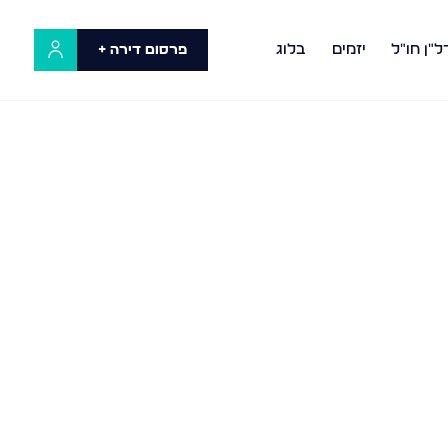
ל"ן חו"ל
יזמים
בלוג
פרסום דירה +