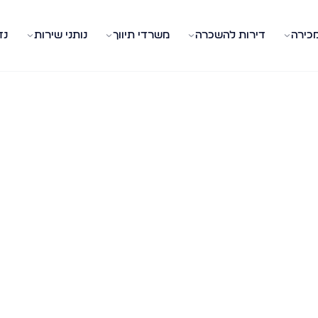
מכירה
דירות להשכרה
משרדי תיווך
נותני שירות
נד