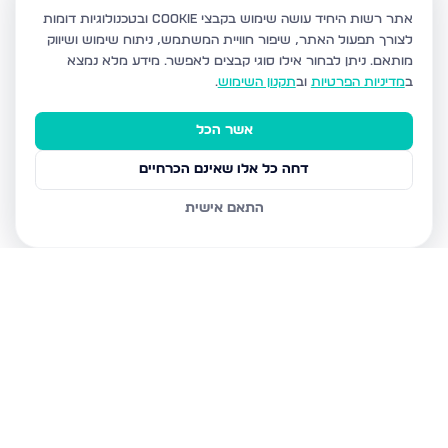
אתר רשות היחיד עושה שימוש בקבצי Cookie ובטכנולוגיות דומות
לצורך תפעול האתר, שיפור חוויית המשתמש, ניתוח שימוש ושיווק
מותאם.
ניתן לבחור אילו סוגי קבצים לאפשר. מידע מלא נמצא
ב
מדיניות הפרטיות
וב
תקנון השימוש
.
אשר הכל
דחה כל אלו שאינם הכרחיים
התאם אישית
נכסים נוספים
בפתח תקווה
כנסת ישראל 32, פתח תקווה
הדירה הרלוונטית