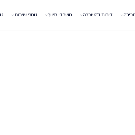
מכירה
דירות להשכרה
משרדי תיווך
נותני שירות
נד