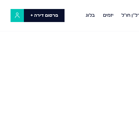
ל"ן חו"ל
יזמים
בלוג
פרסום דירה +