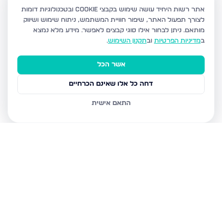
אתר רשות היחיד עושה שימוש בקבצי Cookie ובטכנולוגיות דומות
לצורך תפעול האתר, שיפור חוויית המשתמש, ניתוח שימוש ושיווק
מותאם.
ניתן לבחור אילו סוגי קבצים לאפשר. מידע מלא נמצא
ב
מדיניות הפרטיות
וב
תקנון השימוש
.
אשר הכל
דחה כל אלו שאינם הכרחיים
התאם אישית
נכסים נוספים
בפתח תקווה
צהל 28, פתח תקווה
חפץ חיים 69, פתח תקווה