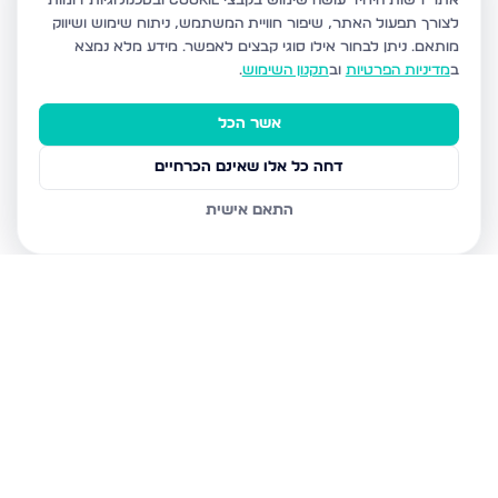
אתר רשות היחיד עושה שימוש בקבצי Cookie ובטכנולוגיות דומות
לצורך תפעול האתר, שיפור חוויית המשתמש, ניתוח שימוש ושיווק
מותאם.
ניתן לבחור אילו סוגי קבצים לאפשר. מידע מלא נמצא
ב
מדיניות הפרטיות
וב
תקנון השימוש
.
אשר הכל
דחה כל אלו שאינם הכרחיים
התאם אישית
נכסים נוספים
בבני ברק
עמיאל 7, בני ברק
מנחם בגין, בני ברק