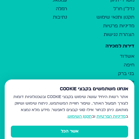
משרדי תיווך
עמנואל
נדל"ן חו"ל
רמלה
תקנון ותנאי שימוש
נתיבות
מדיניות פרטיות
הצהרת נגישות
דירות למכירה
אשדוד
חיפה
בני ברק
ירושלים
אנחנו משתמשים בקבצי Cookie
אלעד
אתר רשות היחיד עושה שימוש בקבצי Cookie ובטכנולוגיות דומות
גבעת זאב
לצורך תפעול האתר, שיפור חוויית המשתמש, ניתוח שימוש ושיווק
בית שמש
מותאם.
ניתן לבחור אילו סוגי קבצים לאפשר. מידע מלא נמצא
רכסים
ב
מדיניות הפרטיות
וב
תקנון השימוש
.
מודיעין עילית
אשר הכל
ביתר עילית