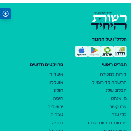
הנדל"ן של המגזר
תפריט ראשי
פרויקטים חדשים
דירות למכירה
אשדוד
הרשמה לדירומייל
אשקלון
הבלוג שלנו
חולון
מי אנחנו
חיפה
צרו קשר
ירושלים
כלי עזר
טבריה
פרסום ברשות היחיד
נהריה