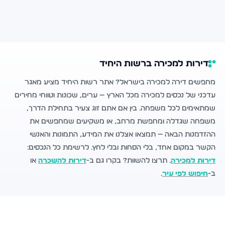
דירות למכירה ברשות היחיד
מחפשים דירה למכירה בישראל? אתר רשות היחיד מציע מאגר
עדכני של נכסים למכירה מכל הארץ — ערים, שכונות וטווחי מחירים
שמתאימים לכל משפחה. בין אם אתם זוג צעיר בתחילת הדרך,
משפחה שגדלה ומחפשת מרחב, או משקיעים שמחפשים את
ההזדמנות הבאה — תמצאו אצלנו את המידע, התמונות והאנשי
הקשר במקום אחד, בלי הסחות ובלי לחץ. לרשימת כל הנכסים:
דירות למכירה
. תרצו להשוות? בקרו גם ב-
דירות להשכרה
או
ב-
חיפוש לפי עיר
.