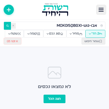
ירות למכירה ולהשכרה — רשות היחיד
✕
2 חד׳
מחיר
סוג נכס
קומה
שטח
שמור חיפוש
נקה (
2
)
לא נמצאו נכסים
הצג הכל