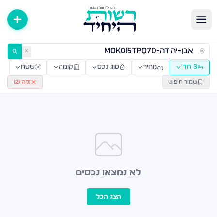
ירות למכירה ולהשכרה — רשות היחיד
✕
3 חד׳
מחיר
סוג נכס
קומה
שטח
שמור חיפוש
נקה (
2
)
לא נמצאו נכסים
הצג הכל