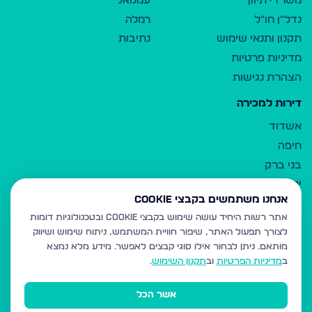
משרדי תיווך
עמנואל
נדל"ן חו"ל
רמלה
תקנון ותנאי שימוש
נתיבות
מדיניות פרטיות
הצהרת נגישות
דירות למכירה
אשדוד
חיפה
בני ברק
ירושלים
אנחנו משתמשים בקבצי Cookie
אלעד
אתר רשות היחיד עושה שימוש בקבצי Cookie ובטכנולוגיות דומות
גבעת זאב
לצורך תפעול האתר, שיפור חוויית המשתמש, ניתוח שימוש ושיווק
בית שמש
מותאם.
ניתן לבחור אילו סוגי קבצים לאפשר. מידע מלא נמצא
רכסים
ב
מדיניות הפרטיות
וב
תקנון השימוש
.
מודיעין עילית
אשר הכל
ביתר עילית