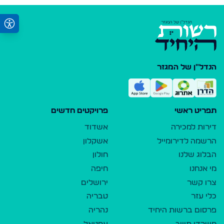
הנדל"ן של המגזר
תפריט ראשי
פרויקטים חדשים
דירות למכירה
אשדוד
הרשמה לדירומייל
אשקלון
הבלוג שלנו
חולון
מי אנחנו
חיפה
צרו קשר
ירושלים
כלי עזר
טבריה
פרסום ברשות היחיד
נהריה