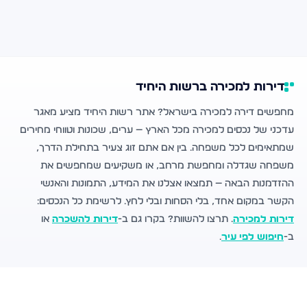
דירות למכירה ברשות היחיד
מחפשים דירה למכירה בישראל? אתר רשות היחיד מציע מאגר
עדכני של נכסים למכירה מכל הארץ — ערים, שכונות וטווחי מחירים
שמתאימים לכל משפחה. בין אם אתם זוג צעיר בתחילת הדרך,
משפחה שגדלה ומחפשת מרחב, או משקיעים שמחפשים את
ההזדמנות הבאה — תמצאו אצלנו את המידע, התמונות והאנשי
הקשר במקום אחד, בלי הסחות ובלי לחץ. לרשימת כל הנכסים:
דירות למכירה
. תרצו להשוות? בקרו גם ב-
דירות להשכרה
או
ב-
חיפוש לפי עיר
.