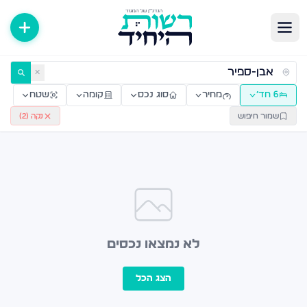
ירות למכירה ולהשכרה — רשות היחיד
✕
6 חד׳
מחיר
סוג נכס
קומה
שטח
שמור חיפוש
נקה (
2
)
לא נמצאו נכסים
הצג הכל