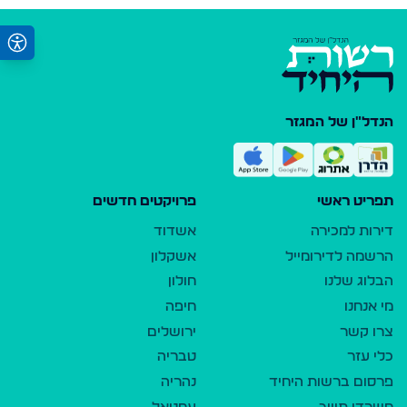
הנדל"ן של המגזר
תפריט ראשי
פרויקטים חדשים
דירות למכירה
אשדוד
הרשמה לדירומייל
אשקלון
הבלוג שלנו
חולון
מי אנחנו
חיפה
צרו קשר
ירושלים
כלי עזר
טבריה
פרסום ברשות היחיד
נהריה