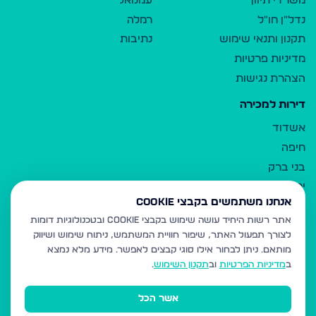
משרדי תיווך
עמנואל
נדל"ן חו"ל
רמלה
תקנון ותנאי שימוש
נתיבות
מדיניות פרטיות
הצהרת נגישות
דירות למכירה
אשדוד
חיפה
בני ברק
ירושלים
אנחנו משתמשים בקבצי Cookie
אלעד
אתר רשות היחיד עושה שימוש בקבצי Cookie ובטכנולוגיות דומות
גבעת זאב
לצורך תפעול האתר, שיפור חוויית המשתמש, ניתוח שימוש ושיווק
בית שמש
מותאם.
ניתן לבחור אילו סוגי קבצים לאפשר. מידע מלא נמצא
רכסים
ב
מדיניות הפרטיות
וב
תקנון השימוש
.
מודיעין עילית
אשר הכל
ביתר עילית