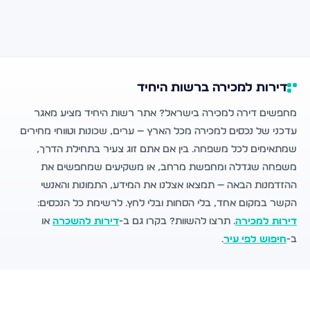
דירות למכירה ברשות היחיד
מחפשים דירה למכירה בישראל? אתר רשות היחיד מציע מאגר
עדכני של נכסים למכירה מכל הארץ — ערים, שכונות וטווחי מחירים
שמתאימים לכל משפחה. בין אם אתם זוג צעיר בתחילת הדרך,
משפחה שגדלה ומחפשת מרחב, או משקיעים שמחפשים את
ההזדמנות הבאה — תמצאו אצלנו את המידע, התמונות והאנשי
הקשר במקום אחד, בלי הסחות ובלי לחץ. לרשימת כל הנכסים:
דירות למכירה
. תרצו להשוות? בקרו גם ב-
דירות להשכרה
או
ב-
חיפוש לפי עיר
.