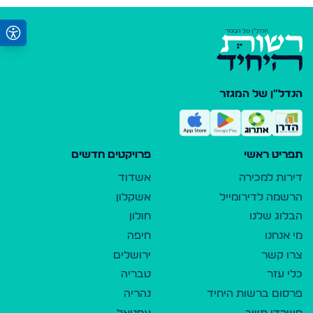
הנדל"ן של המגזר
תפריט ראשי
פרויקטים חדשים
דירות למכירה
אשדוד
הרשמה לדירומייל
אשקלון
הבלוג שלנו
חולון
מי אנחנו
חיפה
צרו קשר
ירושלים
כלי עזר
טבריה
פרסום ברשות היחיד
נהריה