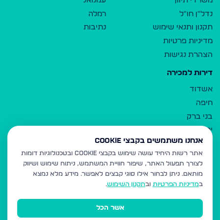
משרדי תיווך
עמנואל
נדל"ן חו"ל
רמלה
תקנון ותנאי שימוש
נתיבות
מדיניות פרטיות
הצהרת נגישות
דירות למכירה
אשדוד
חיפה
בני ברק
ירושלים
אנחנו משתמשים בקבצי Cookie
אלעד
אתר רשות היחיד עושה שימוש בקבצי Cookie ובטכנולוגיות דומות
גבעת זאב
לצורך תפעול האתר, שיפור חוויית המשתמש, ניתוח שימוש ושיווק
בית שמש
מותאם.
ניתן לבחור אילו סוגי קבצים לאפשר. מידע מלא נמצא
רכסים
ב
מדיניות הפרטיות
וב
תקנון השימוש
.
מודיעין עילית
אשר הכל
ביתר עילית