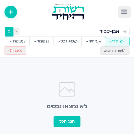
ירות למכירה ולהשכרה — רשות היחיד
✕
2 חד׳
מחיר
סוג נכס
קומה
שטח
שמור חיפוש
נקה (
2
)
לא נמצאו נכסים
הצג הכל