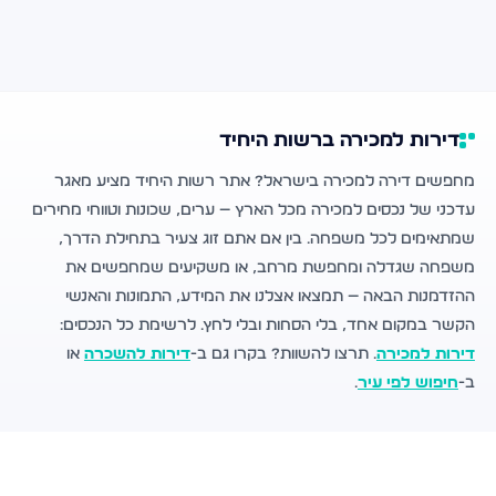
דירות למכירה ברשות היחיד
מחפשים דירה למכירה בישראל? אתר רשות היחיד מציע מאגר
עדכני של נכסים למכירה מכל הארץ — ערים, שכונות וטווחי מחירים
שמתאימים לכל משפחה. בין אם אתם זוג צעיר בתחילת הדרך,
משפחה שגדלה ומחפשת מרחב, או משקיעים שמחפשים את
ההזדמנות הבאה — תמצאו אצלנו את המידע, התמונות והאנשי
הקשר במקום אחד, בלי הסחות ובלי לחץ. לרשימת כל הנכסים:
דירות למכירה
. תרצו להשוות? בקרו גם ב-
דירות להשכרה
או
ב-
חיפוש לפי עיר
.