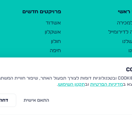
ראשי
פרויקטים חדשים
למכירה
אשדוד
לדירומייל
אשקלון
לנו
חולון
ו
חיפה
ר
ירושלים
טבריה
ברשות היחיד
נהריה
צא ב
מדיניות הפרטיות
וב
תקנון השימוש
.
יווך
עמנואל
ו"ל
רמלה
התאם אישית
דחה 
תנאי שימוש
נתיבות
 פרטיות
נגישות