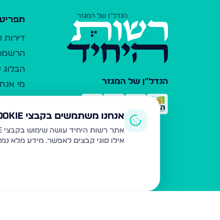
תפריט 
דירות 
הרשמה 
הבלוג ש
הנדל"ן של המגזר
מי אנחנ
צרו קש
כלי עזר
אנחנו משתמשים בקבצי Cookie
פרסום 
אתר רשות היחיד עושה שימוש בקבצי Cookie ובטכנולוגיות דומות לצורך תפעול האתר, שיפור חוויית המשתמש, ניתוח שימוש ושיווק מותאם.
אילו סוגי קבצים לאפשר. מידע מלא נמ
משרדי ת
נדל"ן ח
תקנון ו
מדיניות
הצהרת 