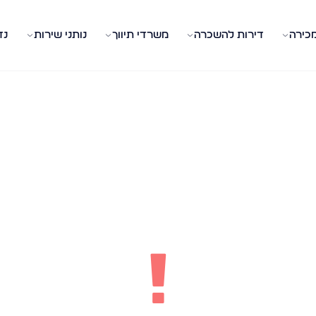
מכירה
דירות להשכרה
משרדי תיווך
נותני שירות
נד
!