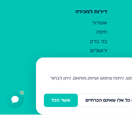
דירות למכירה
אשדוד
חיפה
בני ברק
ירושלים
אלעד
גבעת זאב
בית שמש
ניתן לבחור
רכסים
מודיעין עילית
כל אלו שאינם הכרחיים
אשר הכל
ביתר עילית