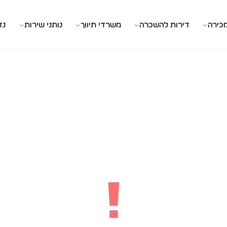
מכירה
דירות להשכרה
משרדי תיווך
נותני שירות
נד
!