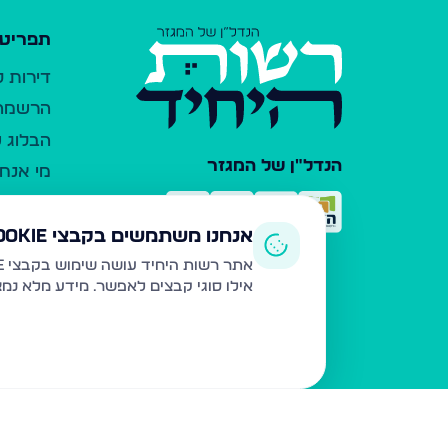
תפריט 
דירות 
הרשמה 
הבלוג ש
הנדל"ן של המגזר
מי אנחנ
צרו קש
כלי עזר
אנחנו משתמשים בקבצי Cookie
פרסום 
אתר רשות היחיד עושה שימוש בקבצי Cookie ובטכנולוגיות דומות לצורך תפעול האתר, שיפור חוויית המשתמש, ניתוח שימוש ושיווק מותאם.
אילו סוגי קבצים לאפשר. מידע מלא נמ
משרדי ת
נדל"ן ח
תקנון ו
מדיניות
הצהרת 