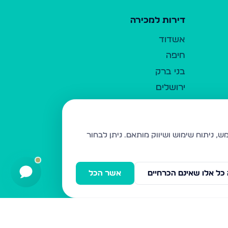
דירות למכירה
אשדוד
חיפה
בני ברק
ירושלים
אלעד
גבעת זאב
בית שמש
ניתן לבחור
רכסים
מודיעין עילית
כל אלו שאינם הכרחיים
אשר הכל
ביתר עילית