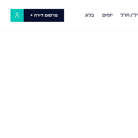
ל"ן חו"ל
יזמים
בלוג
פרסום דירה +