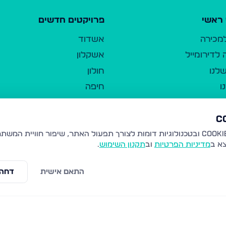
ראשי
פרויקטים חדשים
למכירה
אשדוד
לדירומייל
אשקלון
לנו
חולון
ו
חיפה
ר
ירושלים
טבריה
ברשות היחיד
נהריה
צא ב
מדיניות הפרטיות
וב
תקנון השימוש
.
יווך
עמנואל
ו"ל
רמלה
התאם אישית
דחה 
תנאי שימוש
נתיבות
 פרטיות
נגישות