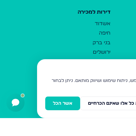
דירות למכירה
אשדוד
חיפה
בני ברק
ירושלים
אלעד
גבעת זאב
בית שמש
ניתן לבחור
רכסים
מודיעין עילית
כל אלו שאינם הכרחיים
אשר הכל
ביתר עילית