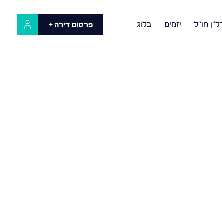
ל"ן חו"ל
יזמים
בלוג
פרסום דירה +