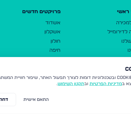
ראשי
פרויקטים חדשים
למכירה
אשדוד
לדירומייל
אשקלון
לנו
חולון
ו
חיפה
ר
ירושלים
טבריה
ברשות היחיד
נהריה
צא ב
מדיניות הפרטיות
וב
תקנון השימוש
.
יווך
עמנואל
ו"ל
רמלה
התאם אישית
דחה 
תנאי שימוש
נתיבות
 פרטיות
נגישות