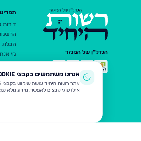
תפריט 
דירות 
הרשמה 
הבלוג ש
הנדל"ן של המגזר
מי אנחנ
צרו קש
כלי עזר
אנחנו משתמשים בקבצי Cookie
פרסום 
אתר רשות היחיד עושה שימוש בקבצי Cookie ובטכנולוגיות דומות לצורך תפעול האתר, שיפור חוויית המשתמש, ניתוח שימוש ושיווק מותאם.
אילו סוגי קבצים לאפשר. מידע מלא נמ
משרדי ת
נדל"ן ח
תקנון ו
מדיניות
הצהרת 