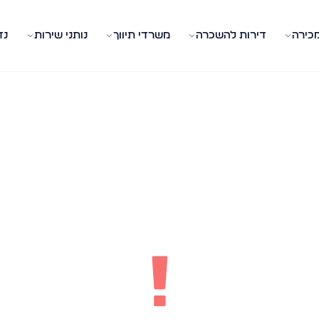
מכירה
דירות להשכרה
משרדי תיווך
נותני שירות
נד
!