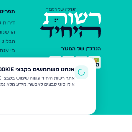
תפריט 
דירות 
הרשמה 
הבלוג ש
הנדל"ן של המגזר
מי אנחנ
צרו קש
כלי עזר
אנחנו משתמשים בקבצי Cookie
פרסום 
אתר רשות היחיד עושה שימוש בקבצי Cookie ובטכנולוגיות דומות לצורך תפעול האתר, שיפור חוויית המשתמש, ניתוח שימוש ושיווק מותאם.
אילו סוגי קבצים לאפשר. מידע מלא נמ
משרדי ת
נדל"ן ח
תקנון ו
מדיניות
הצהרת 