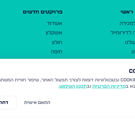
ראשי
פרויקטים חדשים
למכירה
אשדוד
לדירומייל
אשקלון
לנו
חולון
ו
חיפה
ר
ירושלים
טבריה
ברשות היחיד
נהריה
צא ב
מדיניות הפרטיות
וב
תקנון השימוש
.
יווך
עמנואל
ו"ל
רמלה
התאם אישית
דחה 
תנאי שימוש
נתיבות
 פרטיות
נגישות