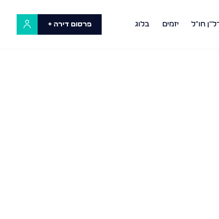
ל"ן חו"ל
יזמים
בלוג
פרסום דירה +