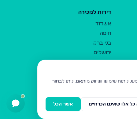
דירות למכירה
אשדוד
חיפה
בני ברק
ירושלים
אלעד
גבעת זאב
בית שמש
ניתן לבחור
רכסים
מודיעין עילית
כל אלו שאינם הכרחיים
אשר הכל
ביתר עילית