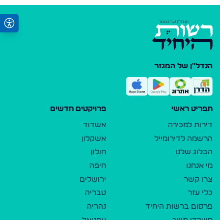
הנדל"ן של המגזר
תפריט ראשי
פרויקטים חדשים
דירות למכירה
אשדוד
הרשמה לדירומייל
אשקלון
הבלוג שלנו
חולון
מי אנחנו
חיפה
צרו קשר
ירושלים
כלי עזר
טבריה
פרסום ברשות היחיד
נהריה