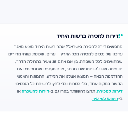
דירות למכירה ברשות היחיד
מחפשים דירה למכירה בישראל? אתר רשות היחיד מציע מאגר
עדכני של נכסים למכירה מכל הארץ — ערים, שכונות וטווחי מחירים
שמתאימים לכל משפחה. בין אם אתם זוג צעיר בתחילת הדרך,
משפחה שגדלה ומחפשת מרחב, או משקיעים שמחפשים את
ההזדמנות הבאה — תמצאו אצלנו את המידע, התמונות והאנשי
הקשר במקום אחד, בלי הסחות ובלי לחץ. לרשימת כל הנכסים:
דירות למכירה
. תרצו להשוות? בקרו גם ב-
דירות להשכרה
או
ב-
חיפוש לפי עיר
.