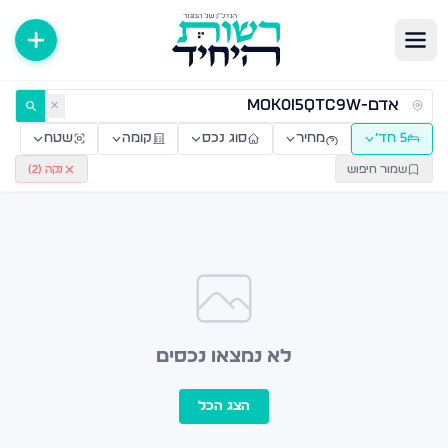
ירות למכירה ולהשכרה — רשות היחיד
✕
5 חד׳
מחיר
סוג נכס
קומה
שטח
שמור חיפוש
נקה (
2
)
לא נמצאו נכסים
הצג הכל