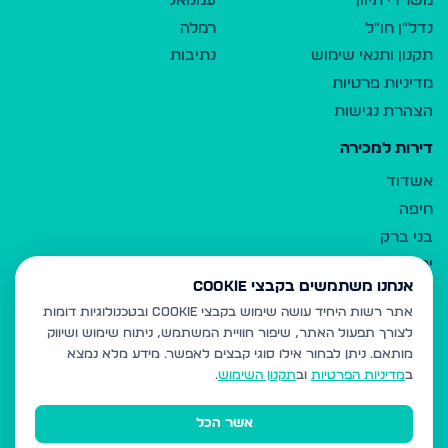
משרדי תיווך
עמנואל
נדל"ן חו"ל
רמלה
תקנון ותנאי שימוש
נתיבות
מדיניות פרטיות
הצהרת נגישות
דירות למכירה
אשדוד
חיפה
בני ברק
ירושלים
אנחנו משתמשים בקבצי Cookie
אלעד
אתר רשות היחיד עושה שימוש בקבצי Cookie ובטכנולוגיות דומות
גבעת זאב
לצורך תפעול האתר, שיפור חוויית המשתמש, ניתוח שימוש ושיווק
בית שמש
מותאם.
ניתן לבחור אילו סוגי קבצים לאפשר. מידע מלא נמצא
רכסים
ב
מדיניות הפרטיות
וב
תקנון השימוש
.
מודיעין עילית
אשר הכל
ביתר עילית