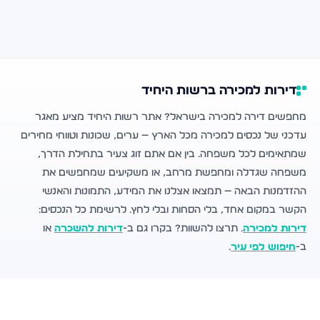
דירות למכירה ברשות היחיד
מחפשים דירה למכירה בישראל? אתר רשות היחיד מציע מאגר
עדכני של נכסים למכירה מכל הארץ — ערים, שכונות וטווחי מחירים
שמתאימים לכל משפחה. בין אם אתם זוג צעיר בתחילת הדרך,
משפחה שגדלה ומחפשת מרחב, או משקיעים שמחפשים את
ההזדמנות הבאה — תמצאו אצלנו את המידע, התמונות והאנשי
הקשר במקום אחד, בלי הסחות ובלי לחץ. לרשימת כל הנכסים:
דירות למכירה
. תרצו להשוות? בקרו גם ב-
דירות להשכרה
או
ב-
חיפוש לפי עיר
.