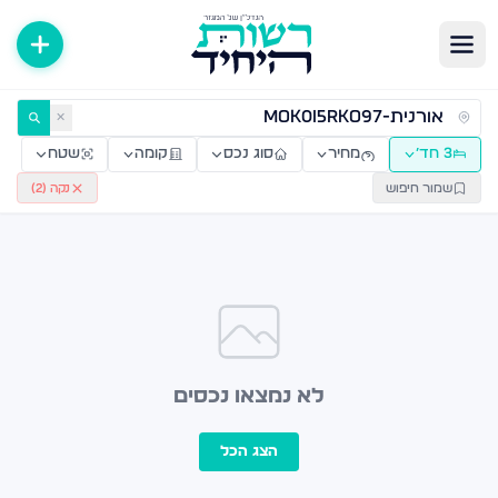
ירות למכירה ולהשכרה — רשות היחיד
✕
3 חד׳
מחיר
סוג נכס
קומה
שטח
שמור חיפוש
נקה (
2
)
לא נמצאו נכסים
הצג הכל