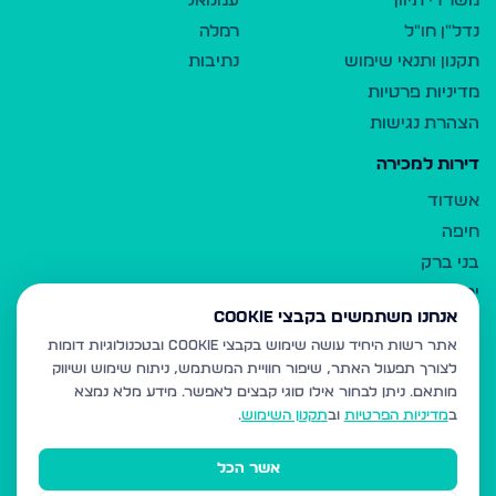
משרדי תיווך
עמנואל
נדל"ן חו"ל
רמלה
תקנון ותנאי שימוש
נתיבות
מדיניות פרטיות
הצהרת נגישות
דירות למכירה
אשדוד
חיפה
בני ברק
ירושלים
אנחנו משתמשים בקבצי Cookie
אלעד
אתר רשות היחיד עושה שימוש בקבצי Cookie ובטכנולוגיות דומות
גבעת זאב
לצורך תפעול האתר, שיפור חוויית המשתמש, ניתוח שימוש ושיווק
בית שמש
מותאם.
ניתן לבחור אילו סוגי קבצים לאפשר. מידע מלא נמצא
רכסים
ב
מדיניות הפרטיות
וב
תקנון השימוש
.
מודיעין עילית
אשר הכל
ביתר עילית