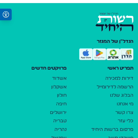
הנדל"ן של המגזר
תפריט ראשי
פרויקטים חדשים
דירות למכירה
אשדוד
הרשמה לדירומייל
אשקלון
הבלוג שלנו
חולון
מי אנחנו
חיפה
צרו קשר
ירושלים
כלי עזר
טבריה
פרסום ברשות היחיד
נהריה