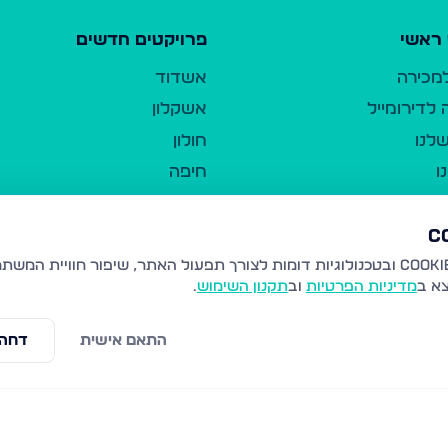
ראשי
פרויקטים חדשים
למכירה
אשדוד
לדירומייל
אשקלון
לנו
חולון
ו
חיפה
ר
ירושלים
טבריה
ברשות היחיד
נהריה
צא ב
מדיניות הפרטיות
וב
תקנון השימוש
.
יווך
עמנואל
ו"ל
רמלה
התאם אישית
דחה 
תנאי שימוש
נתיבות
 פרטיות
נגישות