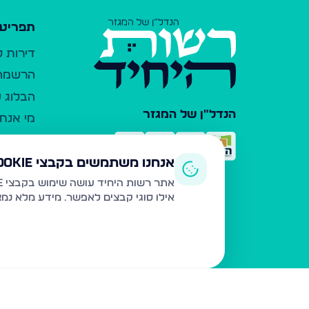
תפריט 
דירות 
הרשמה 
הבלוג ש
הנדל"ן של המגזר
מי אנחנ
צרו קש
כלי עזר
אנחנו משתמשים בקבצי Cookie
פרסום 
אתר רשות היחיד עושה שימוש בקבצי Cookie ובטכנולוגיות דומות לצורך תפעול האתר, שיפור חוויית המשתמש, ניתוח שימוש ושיווק מותאם.
אילו סוגי קבצים לאפשר. מידע מלא נמ
משרדי ת
נדל"ן ח
תקנון ו
מדיניות
הצהרת 