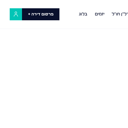
ל"ן חו"ל
יזמים
בלוג
פרסום דירה +