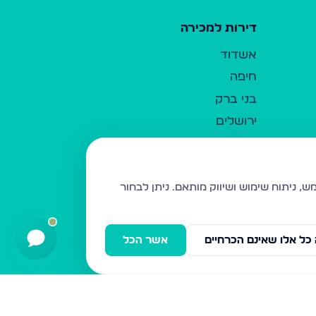
דירות למכירה
אשדוד
חיפה
בני ברק
ירושלים
אלעד
גבעת זאב
בית שמש
ניתן לבחור
רכסים
מודיעין עילית
כל אלו שאינם הכרחיים
אשר הכל
ביתר עילית