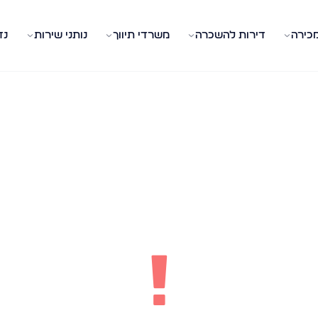
מכירה
דירות להשכרה
משרדי תיווך
נותני שירות
נד
!