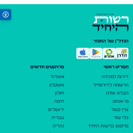
הנדל"ן של המגזר
תפריט ראשי
פרויקטים חדשים
דירות למכירה
אשדוד
הרשמה לדירומייל
אשקלון
הבלוג שלנו
חולון
מי אנחנו
חיפה
צרו קשר
ירושלים
כלי עזר
טבריה
פרסום ברשות היחיד
נהריה