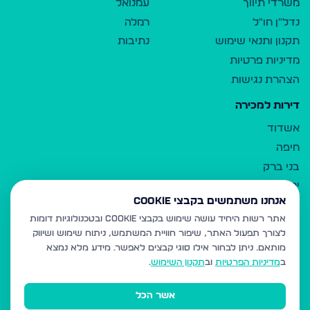
משרדי תיווך
עמנואל
נדל"ן חו"ל
רמלה
תקנון ותנאי שימוש
נתיבות
מדיניות פרטיות
הצהרת נגישות
דירות למכירה
אשדוד
חיפה
בני ברק
ירושלים
אנחנו משתמשים בקבצי Cookie
אלעד
אתר רשות היחיד עושה שימוש בקבצי Cookie ובטכנולוגיות דומות
גבעת זאב
לצורך תפעול האתר, שיפור חוויית המשתמש, ניתוח שימוש ושיווק
בית שמש
מותאם.
ניתן לבחור אילו סוגי קבצים לאפשר. מידע מלא נמצא
רכסים
ב
מדיניות הפרטיות
וב
תקנון השימוש
.
מודיעין עילית
אשר הכל
ביתר עילית