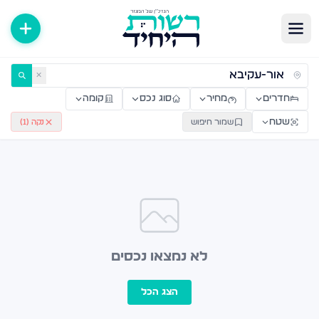
ירות למכירה ולהשכרה — רשות היחיד
✕
חדרים
מחיר
סוג נכס
קומה
שטח
שמור חיפוש
נקה (
1
)
לא נמצאו נכסים
הצג הכל