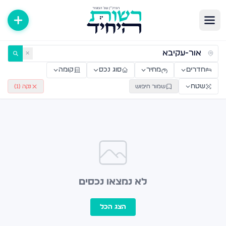
ירות למכירה ולהשכרה — רשות היחיד
✕
חדרים
מחיר
סוג נכס
קומה
שטח
שמור חיפוש
נקה (
1
)
לא נמצאו נכסים
הצג הכל