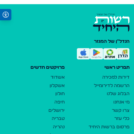
הנדל"ן של המגזר
תפריט ראשי
פרויקטים חדשים
דירות למכירה
אשדוד
הרשמה לדירומייל
אשקלון
הבלוג שלנו
חולון
מי אנחנו
חיפה
צרו קשר
ירושלים
כלי עזר
טבריה
פרסום ברשות היחיד
נהריה