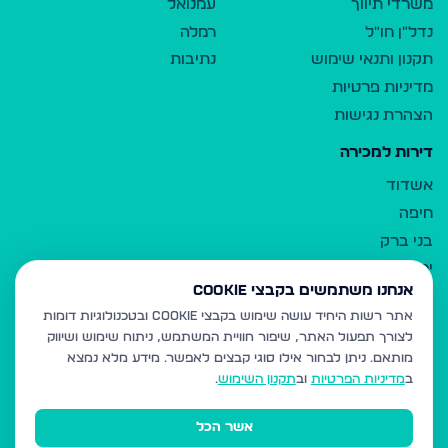
משרדי תיווך
עמנואל
נדל"ן חו"ל
רמלה
תקנון ותנאי שימוש
נתיבות
מדיניות פרטיות
הצהרת נגישות
דירות למכירה
אשדוד
חיפה
בני ברק
ירושלים
אנחנו משתמשים בקבצי Cookie
אלעד
אתר רשות היחיד עושה שימוש בקבצי Cookie ובטכנולוגיות דומות
גבעת זאב
לצורך תפעול האתר, שיפור חוויית המשתמש, ניתוח שימוש ושיווק
בית שמש
מותאם.
ניתן לבחור אילו סוגי קבצים לאפשר. מידע מלא נמצא
רכסים
ב
מדיניות הפרטיות
וב
תקנון השימוש
.
מודיעין עילית
אשר הכל
ביתר עילית