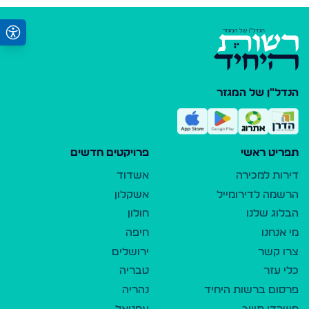
הנדל"ן של המגזר
תפריט ראשי
פרויקטים חדשים
דירות למכירה
אשדוד
הרשמה לדירומייל
אשקלון
הבלוג שלנו
חולון
מי אנחנו
חיפה
צרו קשר
ירושלים
כלי עזר
טבריה
פרסום ברשות היחיד
נהריה