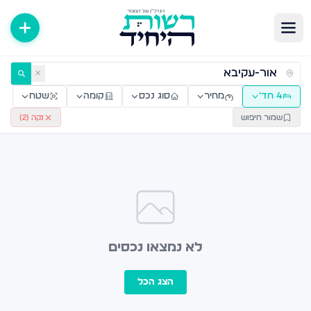
ירות למכירה ולהשכרה — רשות היחיד
✕
4 חד׳
מחיר
סוג נכס
קומה
שטח
שמור חיפוש
נקה (
2
)
לא נמצאו נכסים
הצג הכל