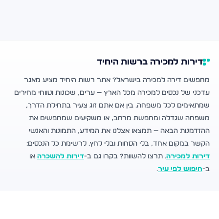
דירות למכירה ברשות היחיד
מחפשים דירה למכירה בישראל? אתר רשות היחיד מציע מאגר
עדכני של נכסים למכירה מכל הארץ — ערים, שכונות וטווחי מחירים
שמתאימים לכל משפחה. בין אם אתם זוג צעיר בתחילת הדרך,
משפחה שגדלה ומחפשת מרחב, או משקיעים שמחפשים את
ההזדמנות הבאה — תמצאו אצלנו את המידע, התמונות והאנשי
הקשר במקום אחד, בלי הסחות ובלי לחץ. לרשימת כל הנכסים:
דירות למכירה
. תרצו להשוות? בקרו גם ב-
דירות להשכרה
או
ב-
חיפוש לפי עיר
.