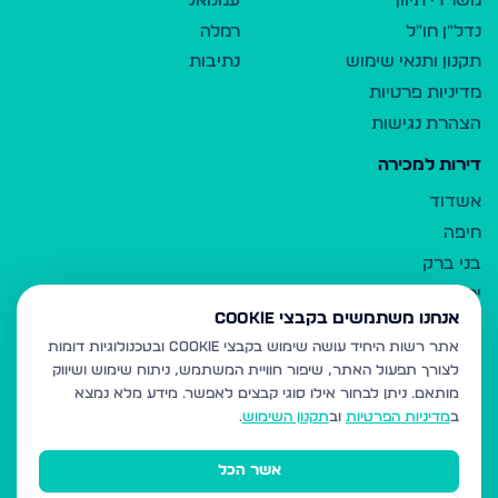
משרדי תיווך
עמנואל
נדל"ן חו"ל
רמלה
תקנון ותנאי שימוש
נתיבות
מדיניות פרטיות
הצהרת נגישות
דירות למכירה
אשדוד
חיפה
בני ברק
ירושלים
אנחנו משתמשים בקבצי Cookie
אלעד
אתר רשות היחיד עושה שימוש בקבצי Cookie ובטכנולוגיות דומות
גבעת זאב
לצורך תפעול האתר, שיפור חוויית המשתמש, ניתוח שימוש ושיווק
בית שמש
מותאם.
ניתן לבחור אילו סוגי קבצים לאפשר. מידע מלא נמצא
רכסים
ב
מדיניות הפרטיות
וב
תקנון השימוש
.
מודיעין עילית
אשר הכל
ביתר עילית