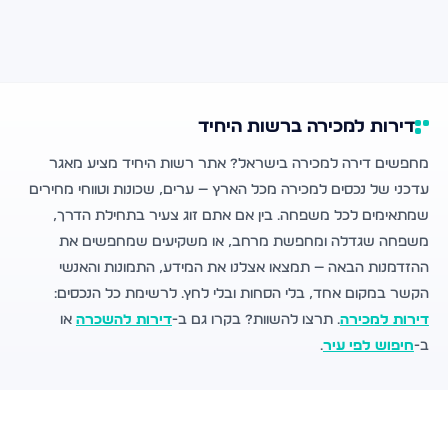
דירות למכירה ברשות היחיד
מחפשים דירה למכירה בישראל? אתר רשות היחיד מציע מאגר
עדכני של נכסים למכירה מכל הארץ — ערים, שכונות וטווחי מחירים
שמתאימים לכל משפחה. בין אם אתם זוג צעיר בתחילת הדרך,
משפחה שגדלה ומחפשת מרחב, או משקיעים שמחפשים את
ההזדמנות הבאה — תמצאו אצלנו את המידע, התמונות והאנשי
הקשר במקום אחד, בלי הסחות ובלי לחץ. לרשימת כל הנכסים:
דירות למכירה
. תרצו להשוות? בקרו גם ב-
דירות להשכרה
או
ב-
חיפוש לפי עיר
.