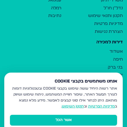
משרדי תיווך
עמנואל
נדל"ן חו"ל
רמלה
תקנון ותנאי שימוש
נתיבות
מדיניות פרטיות
הצהרת נגישות
דירות למכירה
אשדוד
חיפה
בני ברק
ירושלים
אנחנו משתמשים בקבצי Cookie
אלעד
אתר רשות היחיד עושה שימוש בקבצי Cookie ובטכנולוגיות דומות
גבעת זאב
לצורך תפעול האתר, שיפור חוויית המשתמש, ניתוח שימוש ושיווק
בית שמש
מותאם.
ניתן לבחור אילו סוגי קבצים לאפשר. מידע מלא נמצא
רכסים
ב
מדיניות הפרטיות
וב
תקנון השימוש
.
מודיעין עילית
אשר הכל
ביתר עילית