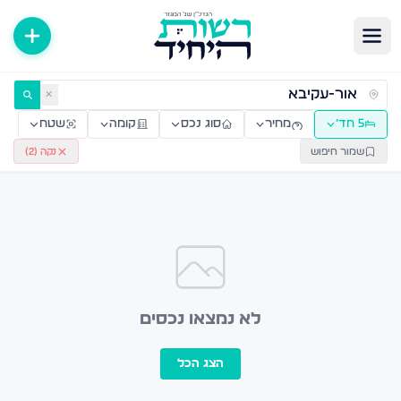
ירות למכירה ולהשכרה — רשות היחיד
✕
5 חד׳
מחיר
סוג נכס
קומה
שטח
שמור חיפוש
נקה (
2
)
לא נמצאו נכסים
הצג הכל