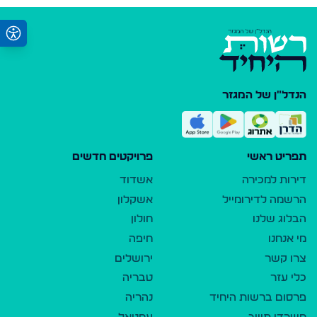
הנדל"ן של המגזר
תפריט ראשי
פרויקטים חדשים
דירות למכירה
אשדוד
הרשמה לדירומייל
אשקלון
הבלוג שלנו
חולון
מי אנחנו
חיפה
צרו קשר
ירושלים
כלי עזר
טבריה
פרסום ברשות היחיד
נהריה