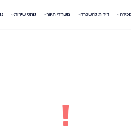
מכירה
דירות להשכרה
משרדי תיווך
נותני שירות
נד
!