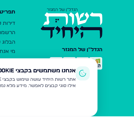
תפריט 
דירות 
הרשמה 
הבלוג ש
הנדל"ן של המגזר
מי אנחנ
צרו קש
כלי עזר
אנחנו משתמשים בקבצי Cookie
פרסום 
אתר רשות היחיד עושה שימוש בקבצי Cookie ובטכנולוגיות דומות לצורך תפעול האתר, שיפור חוויית המשתמש, ניתוח שימוש ושיווק מותאם.
אילו סוגי קבצים לאפשר. מידע מלא נמ
משרדי ת
נדל"ן ח
תקנון ו
מדיניות
הצהרת 