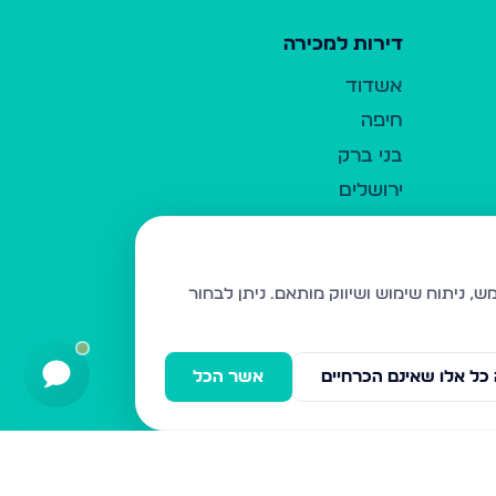
דירות למכירה
אשדוד
חיפה
בני ברק
ירושלים
אלעד
גבעת זאב
בית שמש
ניתן לבחור
רכסים
מודיעין עילית
כל אלו שאינם הכרחיים
אשר הכל
ביתר עילית