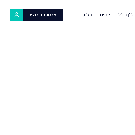
ל"ן חו"ל
יזמים
בלוג
פרסום דירה +