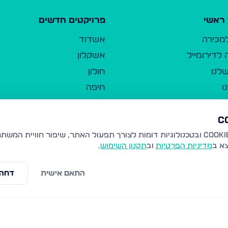
ראשי
פרויקטים חדשים
למכירה
אשדוד
לדירומייל
אשקלון
לנו
חולון
ו
חיפה
ר
ירושלים
טבריה
ברשות היחיד
נהריה
צא ב
מדיניות הפרטיות
וב
תקנון השימוש
.
יווך
עמנואל
ו"ל
רמלה
התאם אישית
דחה 
תנאי שימוש
נתיבות
 פרטיות
נגישות