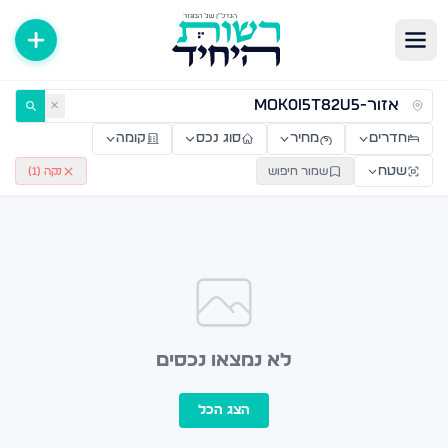
ירות למכירה ולהשכרה — רשות היחיד
✕
חדרים
מחיר
סוג נכס
קומה
שטח
שמור חיפוש
נקה (
1
)
לא נמצאו נכסים
הצג הכל