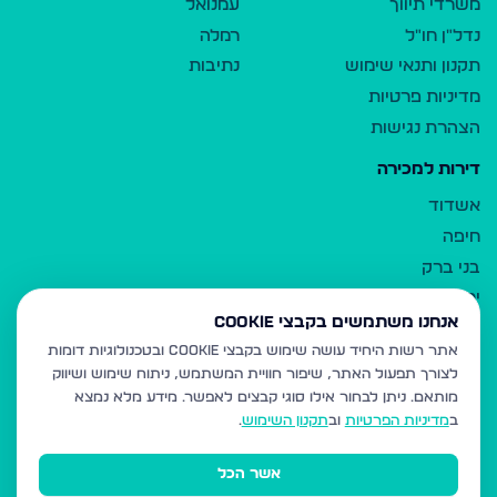
משרדי תיווך
עמנואל
נדל"ן חו"ל
רמלה
תקנון ותנאי שימוש
נתיבות
מדיניות פרטיות
הצהרת נגישות
דירות למכירה
אשדוד
חיפה
בני ברק
ירושלים
אנחנו משתמשים בקבצי Cookie
אלעד
אתר רשות היחיד עושה שימוש בקבצי Cookie ובטכנולוגיות דומות
גבעת זאב
לצורך תפעול האתר, שיפור חוויית המשתמש, ניתוח שימוש ושיווק
בית שמש
מותאם.
ניתן לבחור אילו סוגי קבצים לאפשר. מידע מלא נמצא
רכסים
ב
מדיניות הפרטיות
וב
תקנון השימוש
.
מודיעין עילית
אשר הכל
ביתר עילית