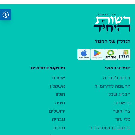
הנדל"ן של המגזר
תפריט ראשי
פרויקטים חדשים
דירות למכירה
אשדוד
הרשמה לדירומייל
אשקלון
הבלוג שלנו
חולון
מי אנחנו
חיפה
צרו קשר
ירושלים
כלי עזר
טבריה
פרסום ברשות היחיד
נהריה