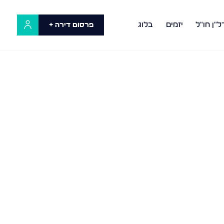
ל"ן חו"ל
יזמים
בלוג
פרסום דירה +