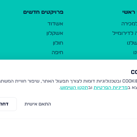
ראשי
פרויקטים חדשים
למכירה
אשדוד
לדירומייל
אשקלון
לנו
חולון
ו
חיפה
ר
ירושלים
טבריה
ברשות היחיד
נהריה
צא ב
מדיניות הפרטיות
וב
תקנון השימוש
.
יווך
עמנואל
ו"ל
רמלה
התאם אישית
דחה 
תנאי שימוש
נתיבות
 פרטיות
נגישות