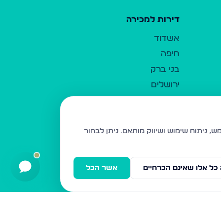
דירות למכירה
אשדוד
חיפה
בני ברק
ירושלים
אלעד
גבעת זאב
בית שמש
ניתן לבחור
רכסים
מודיעין עילית
כל אלו שאינם הכרחיים
אשר הכל
ביתר עילית