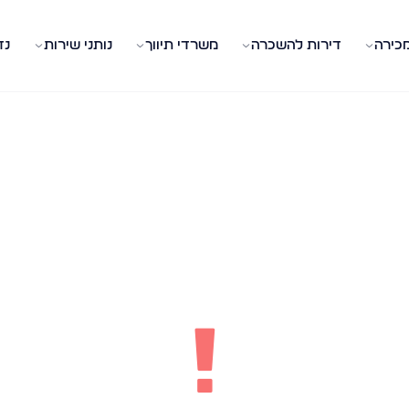
מכירה
דירות להשכרה
משרדי תיווך
נותני שירות
נד
!