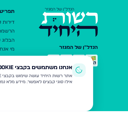
תפריט 
דירות 
הרשמה 
הבלוג ש
הנדל"ן של המגזר
מי אנחנ
צרו קש
כלי עזר
אנחנו משתמשים בקבצי Cookie
פרסום 
אתר רשות היחיד עושה שימוש בקבצי Cookie ובטכנולוגיות דומות לצורך תפעול האתר, שיפור חוויית המשתמש, ניתוח שימוש ושיווק מותאם.
אילו סוגי קבצים לאפשר. מידע מלא נמ
משרדי ת
נדל"ן ח
תקנון ו
מדיניות
הצהרת 