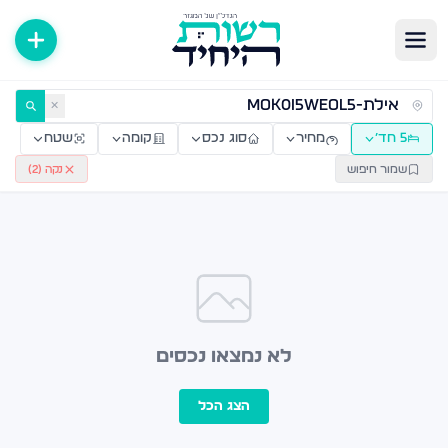
ירות למכירה ולהשכרה — רשות היחיד
✕
5 חד׳
מחיר
סוג נכס
קומה
שטח
שמור חיפוש
נקה (
2
)
לא נמצאו נכסים
הצג הכל