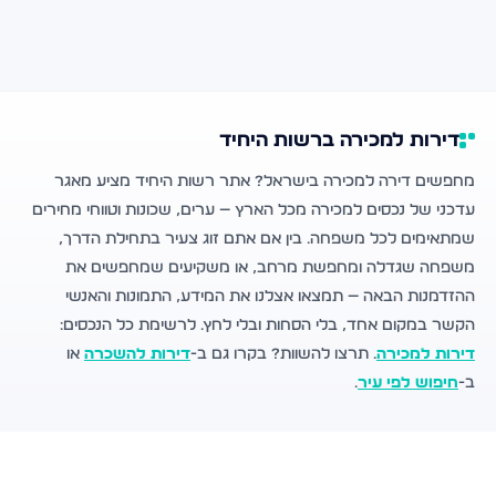
דירות למכירה ברשות היחיד
מחפשים דירה למכירה בישראל? אתר רשות היחיד מציע מאגר
עדכני של נכסים למכירה מכל הארץ — ערים, שכונות וטווחי מחירים
שמתאימים לכל משפחה. בין אם אתם זוג צעיר בתחילת הדרך,
משפחה שגדלה ומחפשת מרחב, או משקיעים שמחפשים את
ההזדמנות הבאה — תמצאו אצלנו את המידע, התמונות והאנשי
הקשר במקום אחד, בלי הסחות ובלי לחץ. לרשימת כל הנכסים:
דירות למכירה
. תרצו להשוות? בקרו גם ב-
דירות להשכרה
או
ב-
חיפוש לפי עיר
.