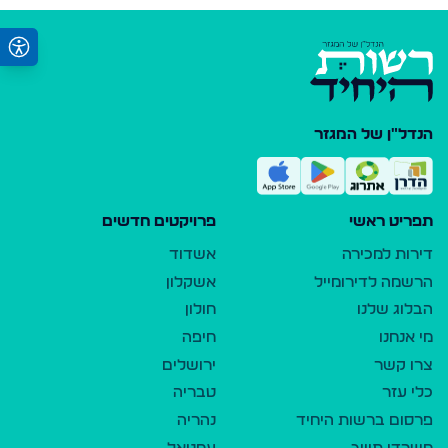
הנדל"ן של המגזר
תפריט ראשי
פרויקטים חדשים
דירות למכירה
אשדוד
הרשמה לדירומייל
אשקלון
הבלוג שלנו
חולון
מי אנחנו
חיפה
צרו קשר
ירושלים
כלי עזר
טבריה
פרסום ברשות היחיד
נהריה