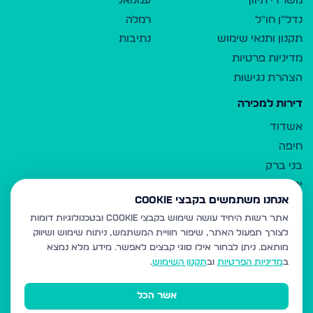
משרדי תיווך
עמנואל
נדל"ן חו"ל
רמלה
תקנון ותנאי שימוש
נתיבות
מדיניות פרטיות
הצהרת נגישות
דירות למכירה
אשדוד
חיפה
בני ברק
ירושלים
אנחנו משתמשים בקבצי Cookie
אלעד
אתר רשות היחיד עושה שימוש בקבצי Cookie ובטכנולוגיות דומות
גבעת זאב
לצורך תפעול האתר, שיפור חוויית המשתמש, ניתוח שימוש ושיווק
בית שמש
מותאם.
ניתן לבחור אילו סוגי קבצים לאפשר. מידע מלא נמצא
רכסים
ב
מדיניות הפרטיות
וב
תקנון השימוש
.
מודיעין עילית
אשר הכל
ביתר עילית