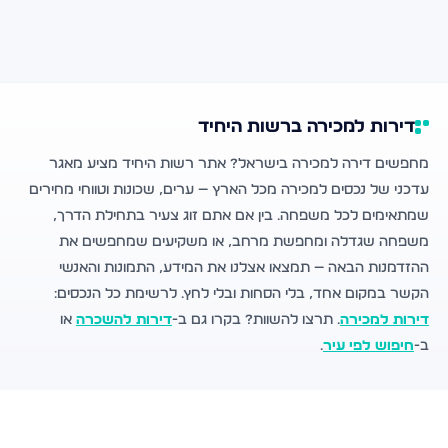
דירות למכירה ברשות היחיד
מחפשים דירה למכירה בישראל? אתר רשות היחיד מציע מאגר
עדכני של נכסים למכירה מכל הארץ — ערים, שכונות וטווחי מחירים
שמתאימים לכל משפחה. בין אם אתם זוג צעיר בתחילת הדרך,
משפחה שגדלה ומחפשת מרחב, או משקיעים שמחפשים את
ההזדמנות הבאה — תמצאו אצלנו את המידע, התמונות והאנשי
הקשר במקום אחד, בלי הסחות ובלי לחץ. לרשימת כל הנכסים:
דירות למכירה
. תרצו להשוות? בקרו גם ב-
דירות להשכרה
או
ב-
חיפוש לפי עיר
.