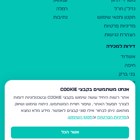
משרדי תיווך
עמנואל
נדל"ן חו"ל
רמלה
תקנון ותנאי שימוש
נתיבות
מדיניות פרטיות
הצהרת נגישות
דירות למכירה
אשדוד
חיפה
בני ברק
ירושלים
אנחנו משתמשים בקבצי Cookie
אלעד
אתר רשות היחיד עושה שימוש בקבצי Cookie ובטכנולוגיות דומות
גבעת זאב
לצורך תפעול האתר, שיפור חוויית המשתמש, ניתוח שימוש ושיווק
בית שמש
מותאם.
ניתן לבחור אילו סוגי קבצים לאפשר. מידע מלא נמצא
רכסים
ב
מדיניות הפרטיות
וב
תקנון השימוש
.
מודיעין עילית
אשר הכל
ביתר עילית