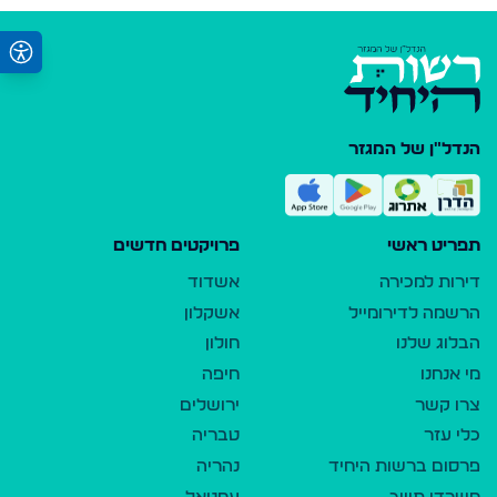
הנדל"ן של המגזר
תפריט ראשי
פרויקטים חדשים
דירות למכירה
אשדוד
הרשמה לדירומייל
אשקלון
הבלוג שלנו
חולון
מי אנחנו
חיפה
צרו קשר
ירושלים
כלי עזר
טבריה
פרסום ברשות היחיד
נהריה