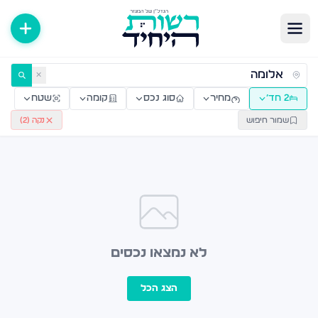
ירות למכירה ולהשכרה — רשות היחיד
✕
2 חד׳
מחיר
סוג נכס
קומה
שטח
שמור חיפוש
נקה (
2
)
לא נמצאו נכסים
הצג הכל