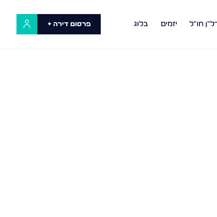
ל"ן חו"ל
יזמים
בלוג
פרסום דירה +