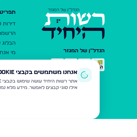
תפריט 
דירות 
הרשמה 
הבלוג ש
הנדל"ן של המגזר
מי אנחנ
צרו קש
כלי עזר
אנחנו משתמשים בקבצי Cookie
פרסום 
אתר רשות היחיד עושה שימוש בקבצי Cookie ובטכנולוגיות דומות לצורך תפעול האתר, שיפור חוויית המשתמש, ניתוח שימוש ושיווק מותאם.
אילו סוגי קבצים לאפשר. מידע מלא נמ
משרדי ת
נדל"ן ח
תקנון ו
מדיניות
הצהרת 