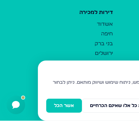
דירות למכירה
אשדוד
חיפה
בני ברק
ירושלים
אלעד
גבעת זאב
בית שמש
ניתן לבחור
רכסים
מודיעין עילית
כל אלו שאינם הכרחיים
אשר הכל
ביתר עילית