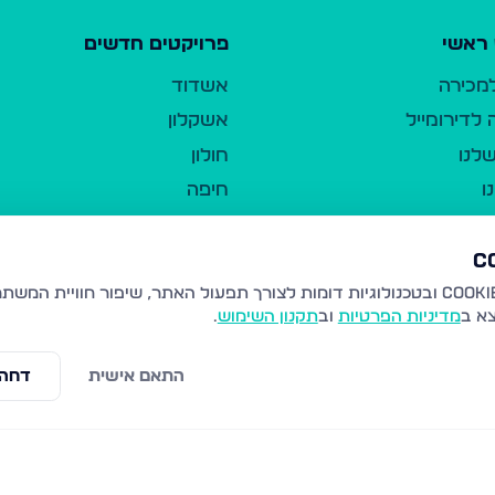
ראשי
פרויקטים חדשים
למכירה
אשדוד
לדירומייל
אשקלון
לנו
חולון
ו
חיפה
ר
ירושלים
טבריה
ברשות היחיד
נהריה
צא ב
מדיניות הפרטיות
וב
תקנון השימוש
.
יווך
עמנואל
ו"ל
רמלה
התאם אישית
דחה 
תנאי שימוש
נתיבות
 פרטיות
נגישות