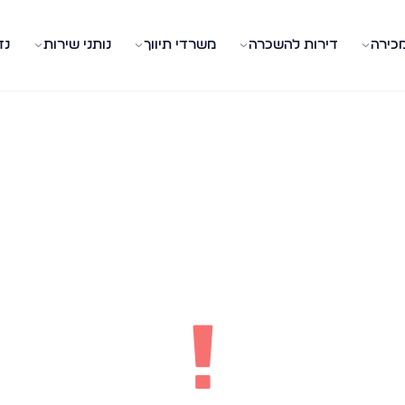
מכירה
דירות להשכרה
משרדי תיווך
נותני שירות
נד
!