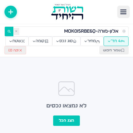
ירות למכירה ולהשכרה — רשות היחיד
✕
4 חד׳
מחיר
סוג נכס
קומה
שטח
שמור חיפוש
נקה (
2
)
לא נמצאו נכסים
הצג הכל