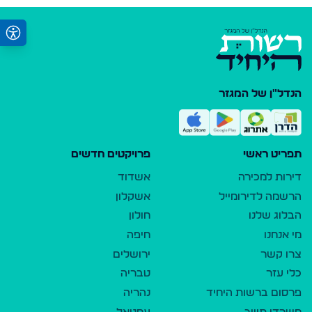
הנדל"ן של המגזר
תפריט ראשי
פרויקטים חדשים
דירות למכירה
אשדוד
הרשמה לדירומייל
אשקלון
הבלוג שלנו
חולון
מי אנחנו
חיפה
צרו קשר
ירושלים
כלי עזר
טבריה
פרסום ברשות היחיד
נהריה