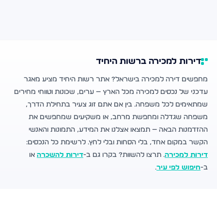
דירות למכירה ברשות היחיד
מחפשים דירה למכירה בישראל? אתר רשות היחיד מציע מאגר
עדכני של נכסים למכירה מכל הארץ — ערים, שכונות וטווחי מחירים
שמתאימים לכל משפחה. בין אם אתם זוג צעיר בתחילת הדרך,
משפחה שגדלה ומחפשת מרחב, או משקיעים שמחפשים את
ההזדמנות הבאה — תמצאו אצלנו את המידע, התמונות והאנשי
הקשר במקום אחד, בלי הסחות ובלי לחץ. לרשימת כל הנכסים:
דירות למכירה
. תרצו להשוות? בקרו גם ב-
דירות להשכרה
או
ב-
חיפוש לפי עיר
.