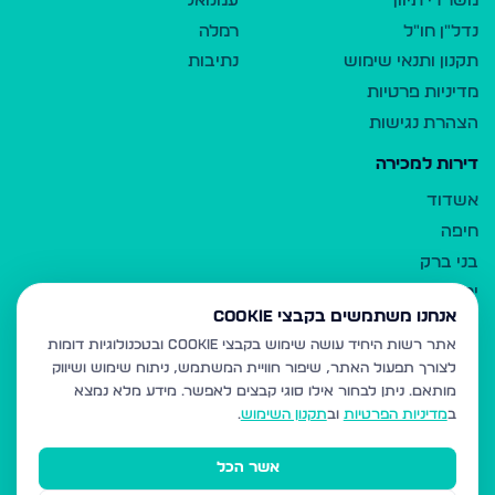
משרדי תיווך
עמנואל
נדל"ן חו"ל
רמלה
תקנון ותנאי שימוש
נתיבות
מדיניות פרטיות
הצהרת נגישות
דירות למכירה
אשדוד
חיפה
בני ברק
ירושלים
אנחנו משתמשים בקבצי Cookie
אלעד
אתר רשות היחיד עושה שימוש בקבצי Cookie ובטכנולוגיות דומות
גבעת זאב
לצורך תפעול האתר, שיפור חוויית המשתמש, ניתוח שימוש ושיווק
בית שמש
מותאם.
ניתן לבחור אילו סוגי קבצים לאפשר. מידע מלא נמצא
רכסים
ב
מדיניות הפרטיות
וב
תקנון השימוש
.
מודיעין עילית
אשר הכל
ביתר עילית