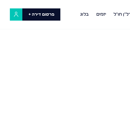
ל"ן חו"ל
יזמים
בלוג
פרסום דירה +