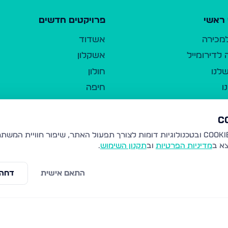
ראשי
פרויקטים חדשים
למכירה
אשדוד
לדירומייל
אשקלון
לנו
חולון
ו
חיפה
ר
ירושלים
טבריה
ברשות היחיד
נהריה
צא ב
מדיניות הפרטיות
וב
תקנון השימוש
.
יווך
עמנואל
ו"ל
רמלה
התאם אישית
דחה 
תנאי שימוש
נתיבות
 פרטיות
נגישות