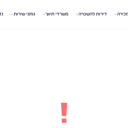
מכירה
דירות להשכרה
משרדי תיווך
נותני שירות
נד
!