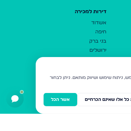
דירות למכירה
אשדוד
חיפה
בני ברק
ירושלים
אלעד
גבעת זאב
בית שמש
ניתן לבחור
רכסים
מודיעין עילית
כל אלו שאינם הכרחיים
אשר הכל
ביתר עילית