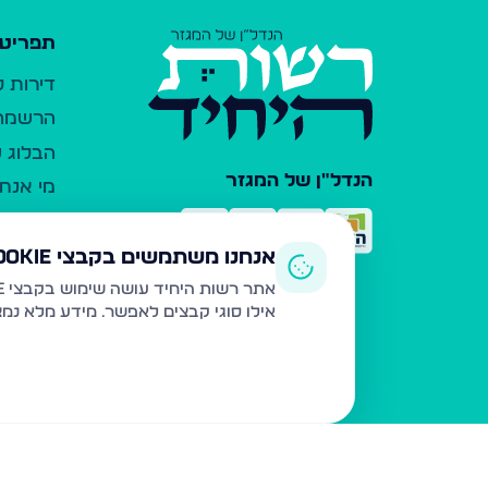
תפריט 
דירות 
הרשמה 
הבלוג ש
הנדל"ן של המגזר
מי אנחנ
צרו קש
כלי עזר
אנחנו משתמשים בקבצי Cookie
פרסום 
אתר רשות היחיד עושה שימוש בקבצי Cookie ובטכנולוגיות דומות לצורך תפעול האתר, שיפור חוויית המשתמש, ניתוח שימוש ושיווק מותאם.
אילו סוגי קבצים לאפשר. מידע מלא נמ
משרדי ת
נדל"ן ח
תקנון ו
מדיניות
הצהרת 