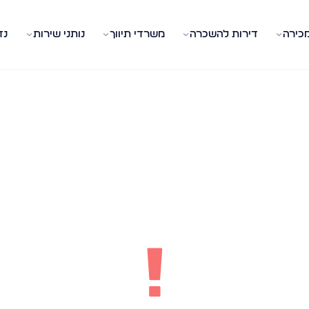
מכירה
דירות להשכרה
משרדי תיווך
נותני שירות
נד
!