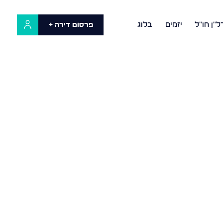
ל"ן חו"ל
יזמים
בלוג
פרסום דירה +