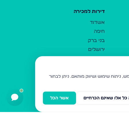
דירות למכירה
אשדוד
חיפה
בני ברק
ירושלים
אלעד
גבעת זאב
בית שמש
ניתן לבחור
רכסים
מודיעין עילית
כל אלו שאינם הכרחיים
אשר הכל
ביתר עילית