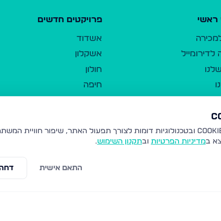
ראשי
פרויקטים חדשים
למכירה
אשדוד
לדירומייל
אשקלון
לנו
חולון
ו
חיפה
ר
ירושלים
טבריה
ברשות היחיד
נהריה
צא ב
מדיניות הפרטיות
וב
תקנון השימוש
.
יווך
עמנואל
ו"ל
רמלה
התאם אישית
דחה 
תנאי שימוש
נתיבות
 פרטיות
נגישות