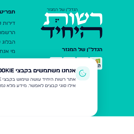
תפריט 
דירות 
הרשמה 
הבלוג ש
הנדל"ן של המגזר
מי אנחנ
צרו קש
כלי עזר
אנחנו משתמשים בקבצי Cookie
פרסום 
אתר רשות היחיד עושה שימוש בקבצי Cookie ובטכנולוגיות דומות לצורך תפעול האתר, שיפור חוויית המשתמש, ניתוח שימוש ושיווק מותאם.
אילו סוגי קבצים לאפשר. מידע מלא נמ
משרדי ת
נדל"ן ח
תקנון ו
מדיניות
הצהרת 