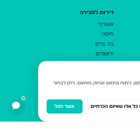
דירות למכירה
אשדוד
חיפה
בני ברק
ירושלים
אלעד
גבעת זאב
בית שמש
ניתן לבחור
רכסים
מודיעין עילית
כל אלו שאינם הכרחיים
אשר הכל
ביתר עילית