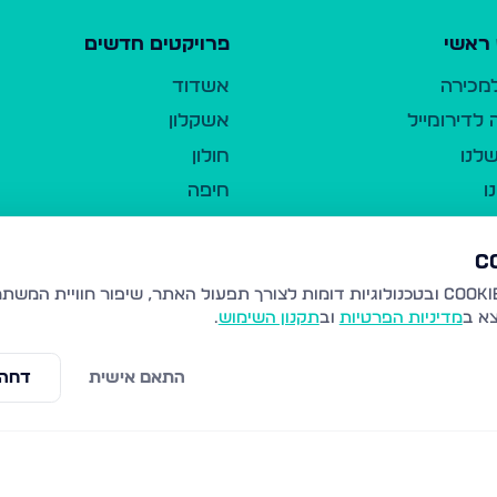
ראשי
פרויקטים חדשים
למכירה
אשדוד
לדירומייל
אשקלון
לנו
חולון
ו
חיפה
ר
ירושלים
טבריה
ברשות היחיד
נהריה
צא ב
מדיניות הפרטיות
וב
תקנון השימוש
.
יווך
עמנואל
ו"ל
רמלה
התאם אישית
דחה 
תנאי שימוש
נתיבות
 פרטיות
נגישות