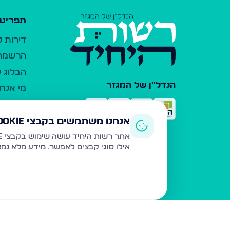
תפריט 
דירות 
הרשמה 
הבלוג ש
הנדל"ן של המגזר
מי אנחנ
צרו קש
כלי עזר
אנחנו משתמשים בקבצי Cookie
פרסום 
אתר רשות היחיד עושה שימוש בקבצי Cookie ובטכנולוגיות דומות לצורך תפעול האתר, שיפור חוויית המשתמש, ניתוח שימוש ושיווק מותאם.
אילו סוגי קבצים לאפשר. מידע מלא נמ
משרדי ת
נדל"ן ח
תקנון ו
מדיניות
הצהרת 