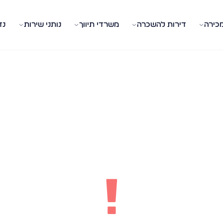
מכירה
דירות להשכרה
משרדי תיווך
נותני שירות
נד
!