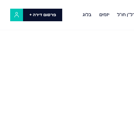
ל"ן חו"ל
יזמים
בלוג
פרסום דירה +