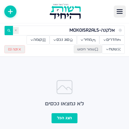
ירות למכירה ולהשכרה — רשות היחיד
✕
חדרים
מחיר
סוג נכס
קומה
שטח
שמור חיפוש
נקה (
1
)
לא נמצאו נכסים
הצג הכל