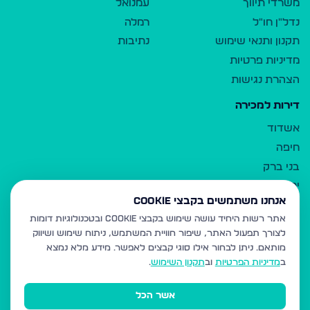
משרדי תיווך
עמנואל
נדל"ן חו"ל
רמלה
תקנון ותנאי שימוש
נתיבות
מדיניות פרטיות
הצהרת נגישות
דירות למכירה
אשדוד
חיפה
בני ברק
ירושלים
אנחנו משתמשים בקבצי Cookie
אלעד
אתר רשות היחיד עושה שימוש בקבצי Cookie ובטכנולוגיות דומות
גבעת זאב
לצורך תפעול האתר, שיפור חוויית המשתמש, ניתוח שימוש ושיווק
בית שמש
מותאם.
ניתן לבחור אילו סוגי קבצים לאפשר. מידע מלא נמצא
רכסים
ב
מדיניות הפרטיות
וב
תקנון השימוש
.
מודיעין עילית
אשר הכל
ביתר עילית