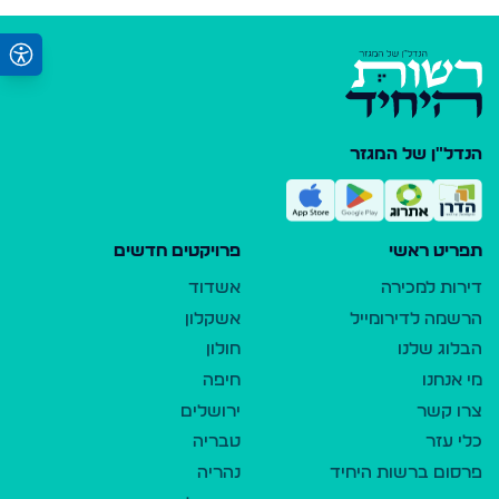
הנדל"ן של המגזר
תפריט ראשי
פרויקטים חדשים
דירות למכירה
אשדוד
הרשמה לדירומייל
אשקלון
הבלוג שלנו
חולון
מי אנחנו
חיפה
צרו קשר
ירושלים
כלי עזר
טבריה
פרסום ברשות היחיד
נהריה