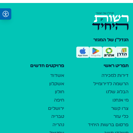
הנדל"ן של המגזר
תפריט ראשי
פרויקטים חדשים
דירות למכירה
אשדוד
הרשמה לדירומייל
אשקלון
הבלוג שלנו
חולון
מי אנחנו
חיפה
צרו קשר
ירושלים
כלי עזר
טבריה
פרסום ברשות היחיד
נהריה