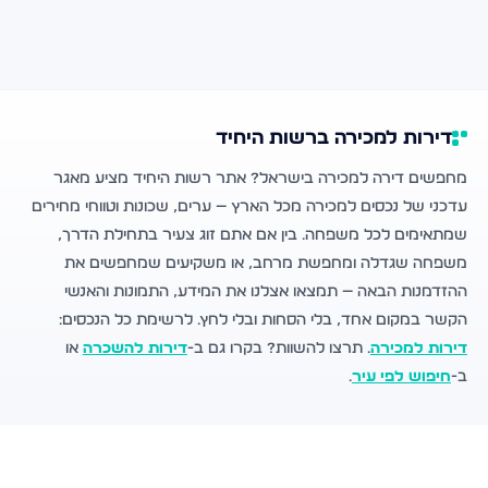
דירות למכירה ברשות היחיד
מחפשים דירה למכירה בישראל? אתר רשות היחיד מציע מאגר
עדכני של נכסים למכירה מכל הארץ — ערים, שכונות וטווחי מחירים
שמתאימים לכל משפחה. בין אם אתם זוג צעיר בתחילת הדרך,
משפחה שגדלה ומחפשת מרחב, או משקיעים שמחפשים את
ההזדמנות הבאה — תמצאו אצלנו את המידע, התמונות והאנשי
הקשר במקום אחד, בלי הסחות ובלי לחץ. לרשימת כל הנכסים:
דירות למכירה
. תרצו להשוות? בקרו גם ב-
דירות להשכרה
או
ב-
חיפוש לפי עיר
.