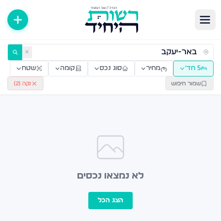
ירות למכירה ולהשכרה — רשות היחיד
✕
5 חד׳
מחיר
סוג נכס
קומה
שטח
שמור חיפוש
נקה (
2
)
לא נמצאו נכסים
הצג הכל