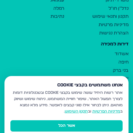
משרדי תיווך
עמנואל
נדל"ן חו"ל
רמלה
תקנון ותנאי שימוש
נתיבות
מדיניות פרטיות
הצהרת נגישות
דירות למכירה
אשדוד
חיפה
בני ברק
ירושלים
אנחנו משתמשים בקבצי Cookie
אלעד
אתר רשות היחיד עושה שימוש בקבצי Cookie ובטכנולוגיות דומות
גבעת זאב
לצורך תפעול האתר, שיפור חוויית המשתמש, ניתוח שימוש ושיווק
בית שמש
מותאם.
ניתן לבחור אילו סוגי קבצים לאפשר. מידע מלא נמצא
רכסים
ב
מדיניות הפרטיות
וב
תקנון השימוש
.
מודיעין עילית
אשר הכל
ביתר עילית