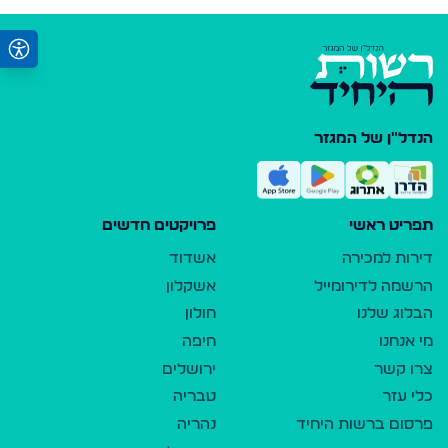
הנדל"ן של המגזר
תפריט ראשי
פרויקטים חדשים
דירות למכירה
אשדוד
הרשמה לדירומייל
אשקלון
הבלוג שלנו
חולון
מי אנחנו
חיפה
צרו קשר
ירושלים
כלי עזר
טבריה
פרסום ברשות היחיד
נהריה