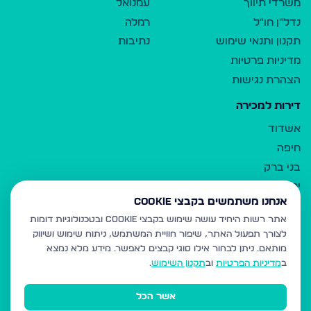
משרדי תיווך
עמנואל
נדל"ן חו"ל
רמלה
תקנון ותנאי שימוש
נתיבות
מדיניות פרטיות
הצהרת נגישות
דירות למכירה
אשדוד
חיפה
בני ברק
ירושלים
אנחנו משתמשים בקבצי Cookie
אלעד
אתר רשות היחיד עושה שימוש בקבצי Cookie ובטכנולוגיות דומות
גבעת זאב
לצורך תפעול האתר, שיפור חוויית המשתמש, ניתוח שימוש ושיווק
בית שמש
מותאם.
ניתן לבחור אילו סוגי קבצים לאפשר. מידע מלא נמצא
רכסים
ב
מדיניות הפרטיות
וב
תקנון השימוש
.
מודיעין עילית
אשר הכל
ביתר עילית