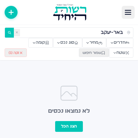
ירות למכירה ולהשכרה — רשות היחיד
✕
חדרים
מחיר
סוג נכס
קומה
שטח
שמור חיפוש
נקה (
1
)
לא נמצאו נכסים
הצג הכל