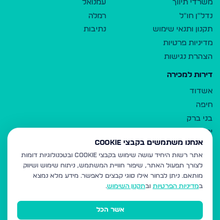
משרדי תיווך
עמנואל
נדל"ן חו"ל
רמלה
תקנון ותנאי שימוש
נתיבות
מדיניות פרטיות
הצהרת נגישות
דירות למכירה
אשדוד
חיפה
בני ברק
ירושלים
אנחנו משתמשים בקבצי Cookie
אלעד
אתר רשות היחיד עושה שימוש בקבצי Cookie ובטכנולוגיות דומות
גבעת זאב
לצורך תפעול האתר, שיפור חוויית המשתמש, ניתוח שימוש ושיווק
בית שמש
מותאם.
ניתן לבחור אילו סוגי קבצים לאפשר. מידע מלא נמצא
רכסים
ב
מדיניות הפרטיות
וב
תקנון השימוש
.
מודיעין עילית
אשר הכל
ביתר עילית