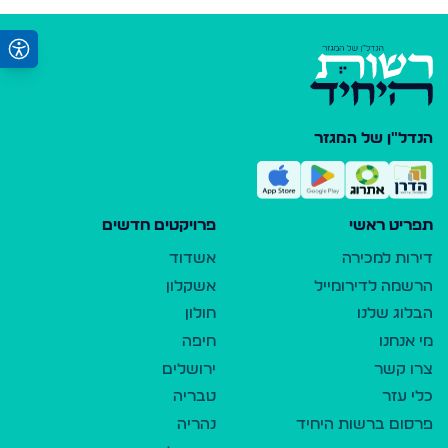
הנדל"ן של המגזר
תפריט ראשי
פרויקטים חדשים
דירות למכירה
אשדוד
הרשמה לדירומייל
אשקלון
הבלוג שלנו
חולון
מי אנחנו
חיפה
צרו קשר
ירושלים
כלי עזר
טבריה
פרסום ברשות היחיד
נהריה