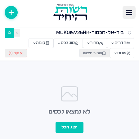
ירות למכירה ולהשכרה — רשות היחיד
✕
חדרים
מחיר
סוג נכס
קומה
שטח
שמור חיפוש
נקה (
1
)
לא נמצאו נכסים
הצג הכל