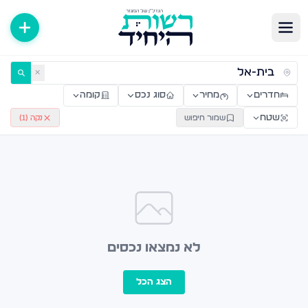
ירות למכירה ולהשכרה — רשות היחיד
✕
חדרים
מחיר
סוג נכס
קומה
שטח
שמור חיפוש
נקה (
1
)
לא נמצאו נכסים
הצג הכל