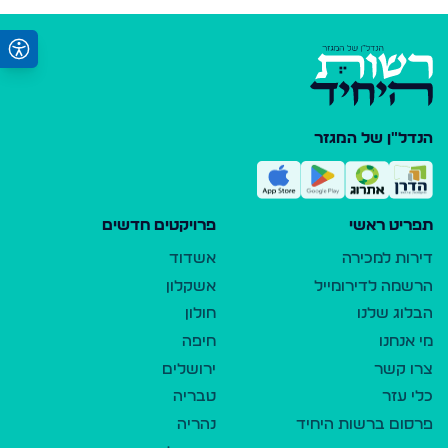
הנדל"ן של המגזר
תפריט ראשי
פרויקטים חדשים
דירות למכירה
אשדוד
הרשמה לדירומייל
אשקלון
הבלוג שלנו
חולון
מי אנחנו
חיפה
צרו קשר
ירושלים
כלי עזר
טבריה
פרסום ברשות היחיד
נהריה