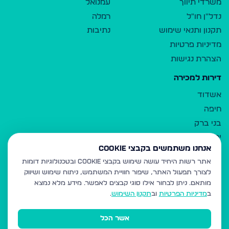
משרדי תיווך
עמנואל
נדל"ן חו"ל
רמלה
תקנון ותנאי שימוש
נתיבות
מדיניות פרטיות
הצהרת נגישות
דירות למכירה
אשדוד
חיפה
בני ברק
ירושלים
אנחנו משתמשים בקבצי Cookie
אלעד
אתר רשות היחיד עושה שימוש בקבצי Cookie ובטכנולוגיות דומות
גבעת זאב
לצורך תפעול האתר, שיפור חוויית המשתמש, ניתוח שימוש ושיווק
בית שמש
מותאם.
ניתן לבחור אילו סוגי קבצים לאפשר. מידע מלא נמצא
רכסים
ב
מדיניות הפרטיות
וב
תקנון השימוש
.
מודיעין עילית
אשר הכל
ביתר עילית