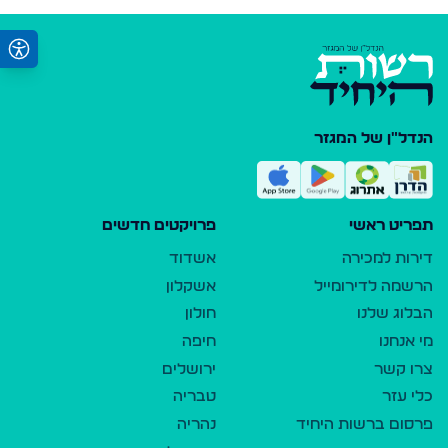
הנדל"ן של המגזר
תפריט ראשי
פרויקטים חדשים
דירות למכירה
אשדוד
הרשמה לדירומייל
אשקלון
הבלוג שלנו
חולון
מי אנחנו
חיפה
צרו קשר
ירושלים
כלי עזר
טבריה
פרסום ברשות היחיד
נהריה