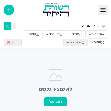
ירות למכירה ולהשכרה — רשות היחיד
✕
חדרים
מחיר
סוג נכס
קומה
שטח
שמור חיפוש
נקה (
1
)
לא נמצאו נכסים
הצג הכל