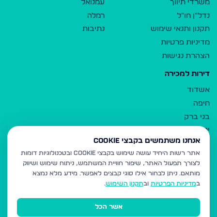
משרדי תיווך
עמנואל
נדל"ן חו"ל
רמלה
תקנון ותנאי שימוש
נתיבות
מדיניות פרטיות
הצהרת נגישות
דירות למכירה
אשדוד
חיפה
בני ברק
ירושלים
אנחנו משתמשים בקבצי Cookie
אלעד
אתר רשות היחיד עושה שימוש בקבצי Cookie ובטכנולוגיות דומות
גבעת זאב
לצורך תפעול האתר, שיפור חוויית המשתמש, ניתוח שימוש ושיווק
בית שמש
מותאם.
ניתן לבחור אילו סוגי קבצים לאפשר. מידע מלא נמצא
רכסים
ב
מדיניות הפרטיות
וב
תקנון השימוש
.
מודיעין עילית
אשר הכל
ביתר עילית