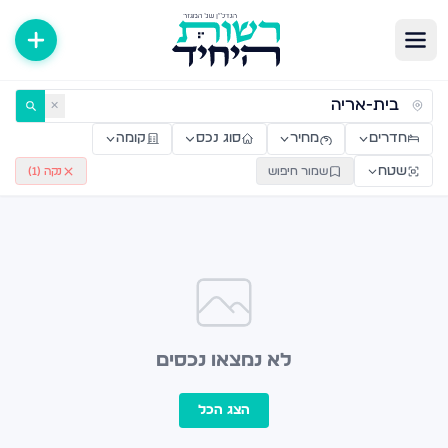
ירות למכירה ולהשכרה — רשות היחיד
✕
חדרים
מחיר
סוג נכס
קומה
שטח
שמור חיפוש
נקה (
1
)
לא נמצאו נכסים
הצג הכל