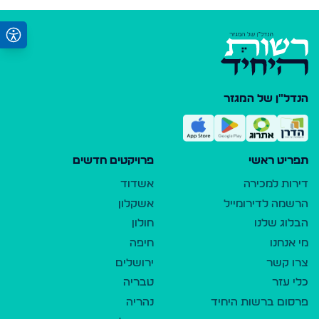
הנדל"ן של המגזר
תפריט ראשי
פרויקטים חדשים
דירות למכירה
אשדוד
הרשמה לדירומייל
אשקלון
הבלוג שלנו
חולון
מי אנחנו
חיפה
צרו קשר
ירושלים
כלי עזר
טבריה
פרסום ברשות היחיד
נהריה