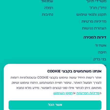
משרדי תיווך
עמנואל
נדל"ן חו"ל
רמלה
תקנון ותנאי שימוש
נתיבות
מדיניות פרטיות
הצהרת נגישות
דירות למכירה
אשדוד
חיפה
בני ברק
ירושלים
אנחנו משתמשים בקבצי Cookie
אלעד
אתר רשות היחיד עושה שימוש בקבצי Cookie ובטכנולוגיות דומות
גבעת זאב
לצורך תפעול האתר, שיפור חוויית המשתמש, ניתוח שימוש ושיווק
בית שמש
מותאם.
ניתן לבחור אילו סוגי קבצים לאפשר. מידע מלא נמצא
רכסים
ב
מדיניות הפרטיות
וב
תקנון השימוש
.
מודיעין עילית
אשר הכל
ביתר עילית