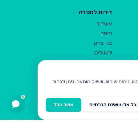
דירות למכירה
אשדוד
חיפה
בני ברק
ירושלים
אלעד
גבעת זאב
בית שמש
ניתן לבחור
רכסים
מודיעין עילית
כל אלו שאינם הכרחיים
אשר הכל
ביתר עילית