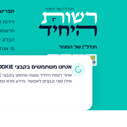
תפריט 
דירות 
הרשמה 
הבלוג ש
הנדל"ן של המגזר
מי אנחנ
צרו קש
כלי עזר
אנחנו משתמשים בקבצי Cookie
פרסום 
אתר רשות היחיד עושה שימוש בקבצי Cookie ובטכנולוגיות דומות לצורך תפעול האתר, שיפור חוויית המשתמש, ניתוח שימוש ושיווק מותאם.
אילו סוגי קבצים לאפשר. מידע מלא נמ
משרדי ת
נדל"ן ח
תקנון ו
מדיניות
הצהרת 