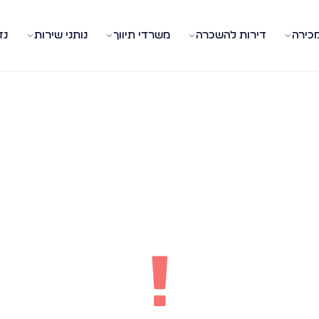
מכירה
דירות להשכרה
משרדי תיווך
נותני שירות
נד
!