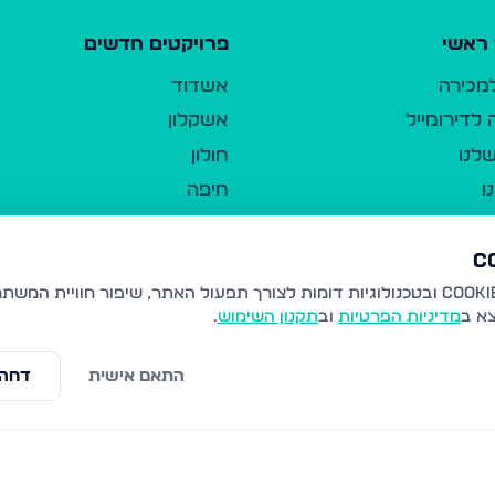
ראשי
פרויקטים חדשים
למכירה
אשדוד
לדירומייל
אשקלון
לנו
חולון
ו
חיפה
ר
ירושלים
טבריה
ברשות היחיד
נהריה
צא ב
מדיניות הפרטיות
וב
תקנון השימוש
.
יווך
עמנואל
ו"ל
רמלה
התאם אישית
דחה 
תנאי שימוש
נתיבות
 פרטיות
נגישות