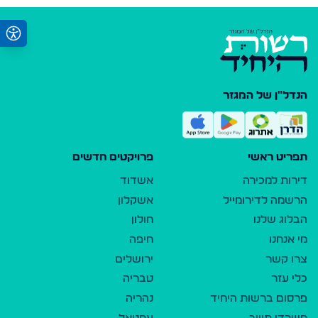
הנדל"ן של המגזר
תפריט ראשי
פרויקטים חדשים
דירות למכירה
אשדוד
הרשמה לדירומייל
אשקלון
הבלוג שלנו
חולון
מי אנחנו
חיפה
צרו קשר
ירושלים
כלי עזר
טבריה
פרסום ברשות היחיד
נהריה