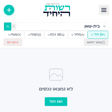
ירות למכירה ולהשכרה — רשות היחיד
✕
3 חד׳
מחיר
סוג נכס
קומה
שטח
שמור חיפוש
נקה (
2
)
לא נמצאו נכסים
הצג הכל