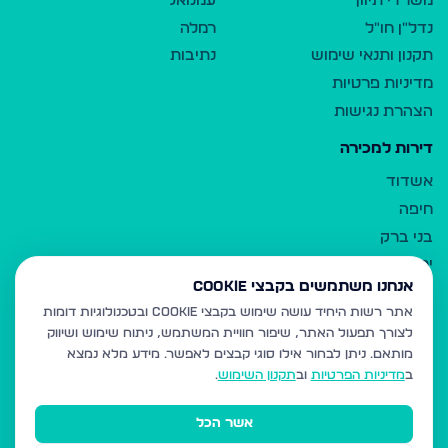
משרדי תיווך
עמנואל
נדל"ן חו"ל
רמלה
תקנון ותנאי שימוש
נתיבות
מדיניות פרטיות
הצהרת נגישות
דירות למכירה
אשדוד
חיפה
בני ברק
ירושלים
אנחנו משתמשים בקבצי Cookie
אלעד
אתר רשות היחיד עושה שימוש בקבצי Cookie ובטכנולוגיות דומות
גבעת זאב
לצורך תפעול האתר, שיפור חוויית המשתמש, ניתוח שימוש ושיווק
בית שמש
מותאם.
ניתן לבחור אילו סוגי קבצים לאפשר. מידע מלא נמצא
רכסים
ב
מדיניות הפרטיות
וב
תקנון השימוש
.
מודיעין עילית
אשר הכל
ביתר עילית