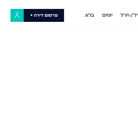
ל"ן חו"ל
יזמים
בלוג
פרסום דירה +