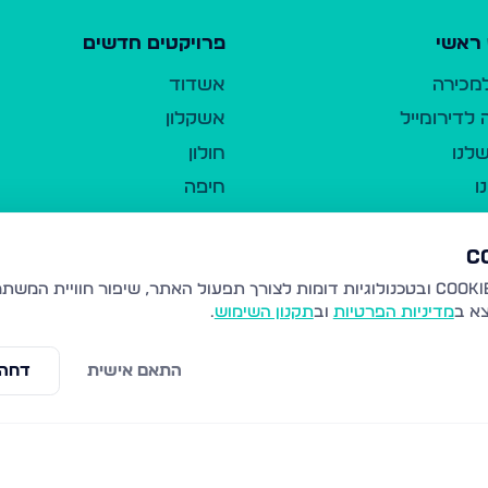
ראשי
פרויקטים חדשים
למכירה
אשדוד
לדירומייל
אשקלון
לנו
חולון
ו
חיפה
ר
ירושלים
טבריה
ברשות היחיד
נהריה
צא ב
מדיניות הפרטיות
וב
תקנון השימוש
.
יווך
עמנואל
ו"ל
רמלה
התאם אישית
דחה 
תנאי שימוש
נתיבות
 פרטיות
נגישות