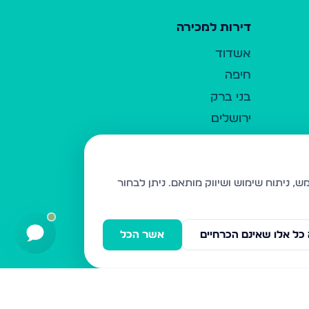
דירות למכירה
אשדוד
חיפה
בני ברק
ירושלים
אלעד
גבעת זאב
בית שמש
ניתן לבחור
רכסים
מודיעין עילית
כל אלו שאינם הכרחיים
אשר הכל
ביתר עילית