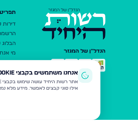
תפריט 
דירות 
הרשמה 
הבלוג ש
הנדל"ן של המגזר
מי אנחנ
צרו קש
כלי עזר
אנחנו משתמשים בקבצי Cookie
פרסום 
אתר רשות היחיד עושה שימוש בקבצי Cookie ובטכנולוגיות דומות לצורך תפעול האתר, שיפור חוויית המשתמש, ניתוח שימוש ושיווק מותאם.
אילו סוגי קבצים לאפשר. מידע מלא נמ
משרדי ת
נדל"ן ח
תקנון ו
מדיניות
הצהרת 