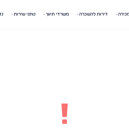
מכירה
דירות להשכרה
משרדי תיווך
נותני שירות
נד
!