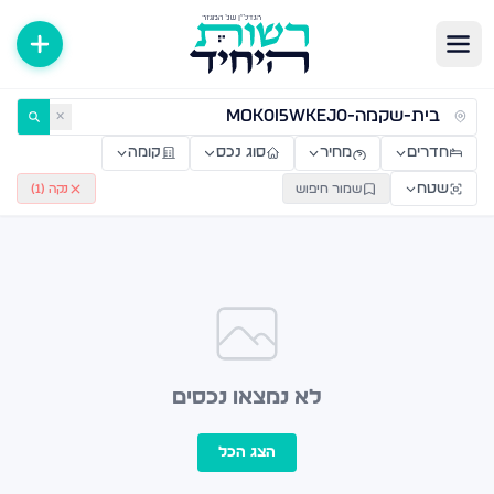
ירות למכירה ולהשכרה — רשות היחיד
✕
חדרים
מחיר
סוג נכס
קומה
שטח
שמור חיפוש
נקה (
1
)
לא נמצאו נכסים
הצג הכל