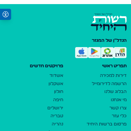
הנדל"ן של המגזר
תפריט ראשי
פרויקטים חדשים
דירות למכירה
אשדוד
הרשמה לדירומייל
אשקלון
הבלוג שלנו
חולון
מי אנחנו
חיפה
צרו קשר
ירושלים
כלי עזר
טבריה
פרסום ברשות היחיד
נהריה