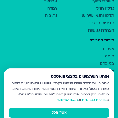
משרדי תיווך
עמנואל
נדל"ן חו"ל
רמלה
תקנון ותנאי שימוש
נתיבות
מדיניות פרטיות
הצהרת נגישות
דירות למכירה
אשדוד
חיפה
בני ברק
ירושלים
אנחנו משתמשים בקבצי Cookie
אלעד
אתר רשות היחיד עושה שימוש בקבצי Cookie ובטכנולוגיות דומות
גבעת זאב
לצורך תפעול האתר, שיפור חוויית המשתמש, ניתוח שימוש ושיווק
בית שמש
מותאם.
ניתן לבחור אילו סוגי קבצים לאפשר. מידע מלא נמצא
רכסים
ב
מדיניות הפרטיות
וב
תקנון השימוש
.
מודיעין עילית
אשר הכל
ביתר עילית