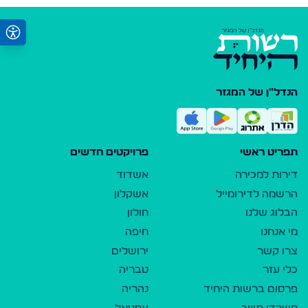
הנדל"ן של המגזר
תפריט ראשי
פרויקטים חדשים
דירות למכירה
אשדוד
הרשמה לדירומייל
אשקלון
הבלוג שלנו
חולון
מי אנחנו
חיפה
צרו קשר
ירושלים
כלי עזר
טבריה
פרסום ברשות היחיד
נהריה