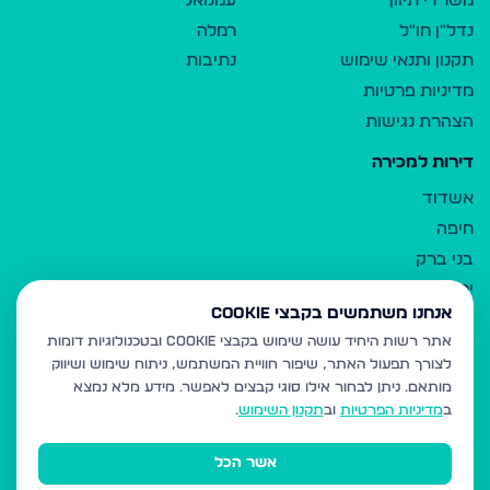
משרדי תיווך
עמנואל
נדל"ן חו"ל
רמלה
תקנון ותנאי שימוש
נתיבות
מדיניות פרטיות
הצהרת נגישות
דירות למכירה
אשדוד
חיפה
בני ברק
ירושלים
אנחנו משתמשים בקבצי Cookie
אלעד
אתר רשות היחיד עושה שימוש בקבצי Cookie ובטכנולוגיות דומות
גבעת זאב
לצורך תפעול האתר, שיפור חוויית המשתמש, ניתוח שימוש ושיווק
בית שמש
מותאם.
ניתן לבחור אילו סוגי קבצים לאפשר. מידע מלא נמצא
רכסים
ב
מדיניות הפרטיות
וב
תקנון השימוש
.
מודיעין עילית
אשר הכל
ביתר עילית