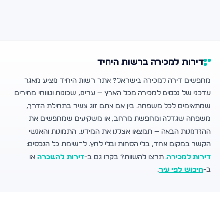
דירות למכירה ברשות היחיד
מחפשים דירה למכירה בישראל? אתר רשות היחיד מציע מאגר
עדכני של נכסים למכירה מכל הארץ — ערים, שכונות וטווחי מחירים
שמתאימים לכל משפחה. בין אם אתם זוג צעיר בתחילת הדרך,
משפחה שגדלה ומחפשת מרחב, או משקיעים שמחפשים את
ההזדמנות הבאה — תמצאו אצלנו את המידע, התמונות והאנשי
הקשר במקום אחד, בלי הסחות ובלי לחץ. לרשימת כל הנכסים:
דירות למכירה
. תרצו להשוות? בקרו גם ב-
דירות להשכרה
או
ב-
חיפוש לפי עיר
.