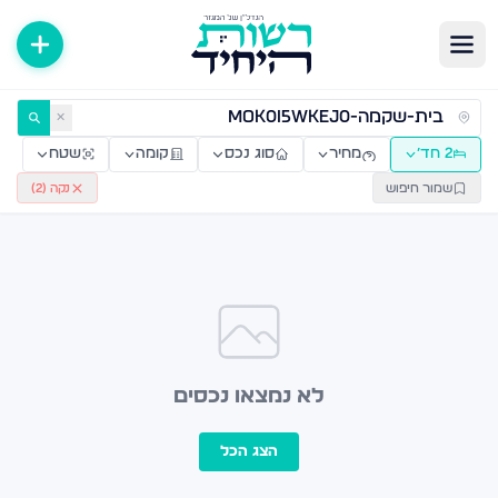
ירות למכירה ולהשכרה — רשות היחיד
✕
2 חד׳
מחיר
סוג נכס
קומה
שטח
שמור חיפוש
נקה (
2
)
לא נמצאו נכסים
הצג הכל