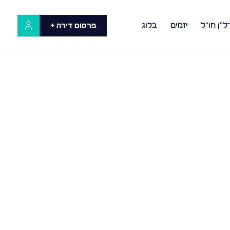
ל"ן חו"ל
יזמים
בלוג
פרסום דירה +