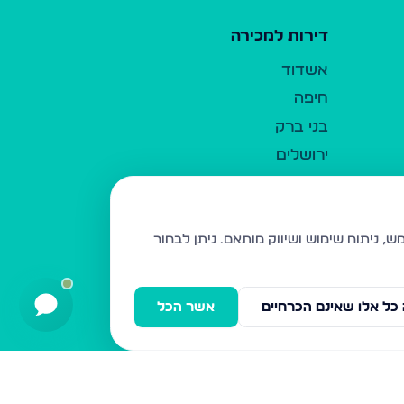
דירות למכירה
אשדוד
חיפה
בני ברק
ירושלים
אלעד
גבעת זאב
בית שמש
ניתן לבחור
רכסים
מודיעין עילית
כל אלו שאינם הכרחיים
אשר הכל
ביתר עילית