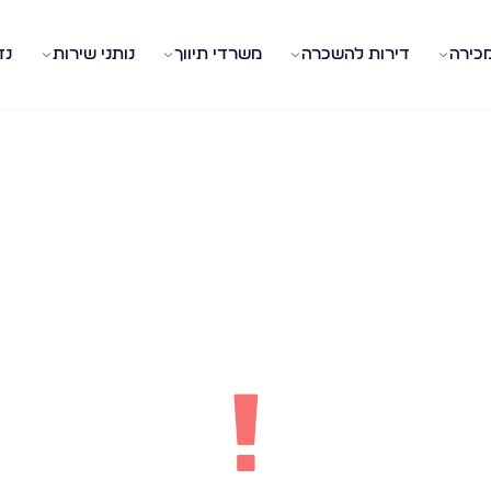
מכירה
דירות להשכרה
משרדי תיווך
נותני שירות
נד
!