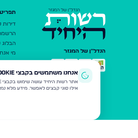
תפריט 
דירות 
הרשמה 
הבלוג ש
הנדל"ן של המגזר
מי אנחנ
צרו קש
כלי עזר
אנחנו משתמשים בקבצי Cookie
פרסום 
אתר רשות היחיד עושה שימוש בקבצי Cookie ובטכנולוגיות דומות לצורך תפעול האתר, שיפור חוויית המשתמש, ניתוח שימוש ושיווק מותאם.
אילו סוגי קבצים לאפשר. מידע מלא נמ
משרדי ת
נדל"ן ח
תקנון ו
מדיניות
הצהרת 