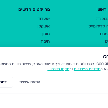
ראשי
פרויקטים חדשים
למכירה
אשדוד
לדירומייל
אשקלון
לנו
חולון
ו
חיפה
ר
ירושלים
טבריה
ברשות היחיד
נהריה
צא ב
מדיניות הפרטיות
וב
תקנון השימוש
.
יווך
עמנואל
ו"ל
רמלה
התאם אישית
דחה 
תנאי שימוש
נתיבות
 פרטיות
נגישות