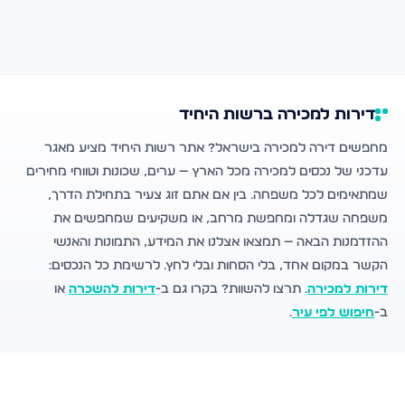
דירות למכירה ברשות היחיד
מחפשים דירה למכירה בישראל? אתר רשות היחיד מציע מאגר
עדכני של נכסים למכירה מכל הארץ — ערים, שכונות וטווחי מחירים
שמתאימים לכל משפחה. בין אם אתם זוג צעיר בתחילת הדרך,
משפחה שגדלה ומחפשת מרחב, או משקיעים שמחפשים את
ההזדמנות הבאה — תמצאו אצלנו את המידע, התמונות והאנשי
הקשר במקום אחד, בלי הסחות ובלי לחץ. לרשימת כל הנכסים:
דירות למכירה
. תרצו להשוות? בקרו גם ב-
דירות להשכרה
או
ב-
חיפוש לפי עיר
.