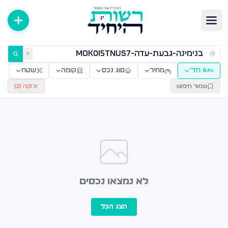
ירות למכירה ולהשכרה — רשות היחיד
✕
4 חד׳
מחיר
סוג נכס
קומה
שטח
שמור חיפוש
נקה (
2
)
לא נמצאו נכסים
הצג הכל