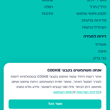
משרדי תיווך
עמנואל
נדל"ן חו"ל
רמלה
תקנון ותנאי שימוש
נתיבות
מדיניות פרטיות
הצהרת נגישות
דירות למכירה
אשדוד
חיפה
בני ברק
ירושלים
אנחנו משתמשים בקבצי Cookie
אלעד
אתר רשות היחיד עושה שימוש בקבצי Cookie ובטכנולוגיות דומות
גבעת זאב
לצורך תפעול האתר, שיפור חוויית המשתמש, ניתוח שימוש ושיווק
בית שמש
מותאם.
ניתן לבחור אילו סוגי קבצים לאפשר. מידע מלא נמצא
רכסים
ב
מדיניות הפרטיות
וב
תקנון השימוש
.
מודיעין עילית
אשר הכל
ביתר עילית