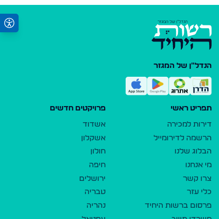
הנדל"ן של המגזר
תפריט ראשי
פרויקטים חדשים
דירות למכירה
אשדוד
הרשמה לדירומייל
אשקלון
הבלוג שלנו
חולון
מי אנחנו
חיפה
צרו קשר
ירושלים
כלי עזר
טבריה
פרסום ברשות היחיד
נהריה