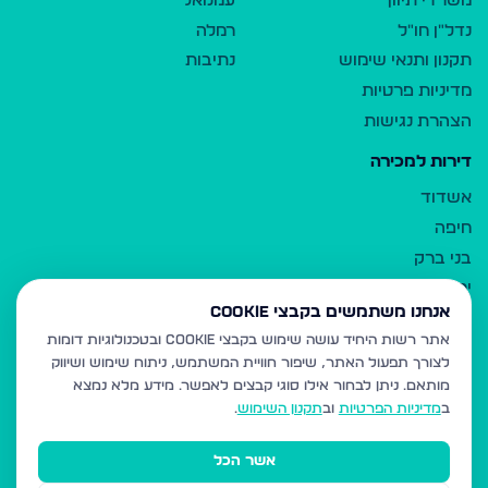
משרדי תיווך
עמנואל
נדל"ן חו"ל
רמלה
תקנון ותנאי שימוש
נתיבות
מדיניות פרטיות
הצהרת נגישות
דירות למכירה
אשדוד
חיפה
בני ברק
ירושלים
אנחנו משתמשים בקבצי Cookie
אלעד
אתר רשות היחיד עושה שימוש בקבצי Cookie ובטכנולוגיות דומות
גבעת זאב
לצורך תפעול האתר, שיפור חוויית המשתמש, ניתוח שימוש ושיווק
בית שמש
מותאם.
ניתן לבחור אילו סוגי קבצים לאפשר. מידע מלא נמצא
רכסים
ב
מדיניות הפרטיות
וב
תקנון השימוש
.
מודיעין עילית
אשר הכל
ביתר עילית