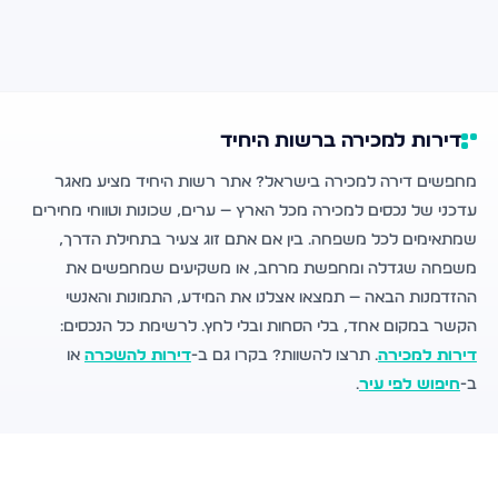
דירות למכירה ברשות היחיד
מחפשים דירה למכירה בישראל? אתר רשות היחיד מציע מאגר
עדכני של נכסים למכירה מכל הארץ — ערים, שכונות וטווחי מחירים
שמתאימים לכל משפחה. בין אם אתם זוג צעיר בתחילת הדרך,
משפחה שגדלה ומחפשת מרחב, או משקיעים שמחפשים את
ההזדמנות הבאה — תמצאו אצלנו את המידע, התמונות והאנשי
הקשר במקום אחד, בלי הסחות ובלי לחץ. לרשימת כל הנכסים:
דירות למכירה
. תרצו להשוות? בקרו גם ב-
דירות להשכרה
או
ב-
חיפוש לפי עיר
.