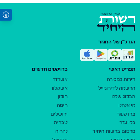
הנדל"ן של המגזר
תפריט ראשי
פרויקטים חדשים
דירות למכירה
אשדוד
הרשמה לדירומייל
אשקלון
הבלוג שלנו
חולון
מי אנחנו
חיפה
צרו קשר
ירושלים
כלי עזר
טבריה
פרסום ברשות היחיד
נהריה