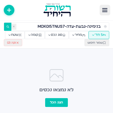
ירות למכירה ולהשכרה — רשות היחיד
✕
5 חד׳
מחיר
סוג נכס
קומה
שטח
שמור חיפוש
נקה (
2
)
לא נמצאו נכסים
הצג הכל