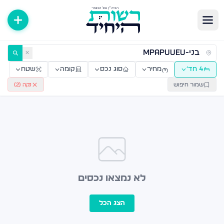
ירות למכירה ולהשכרה — רשות היחיד
✕
4 חד׳
מחיר
סוג נכס
קומה
שטח
שמור חיפוש
נקה (
2
)
לא נמצאו נכסים
הצג הכל