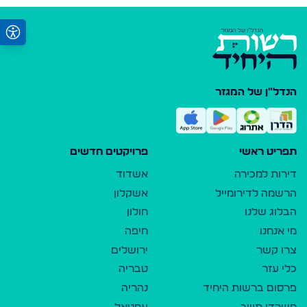
הנדל"ן של המגזר
תפריט ראשי
פרויקטים חדשים
דירות למכירה
אשדוד
הרשמה לדירומייל
אשקלון
הבלוג שלנו
חולון
מי אנחנו
חיפה
צרו קשר
ירושלים
כלי עזר
טבריה
פרסום ברשות היחיד
נהריה