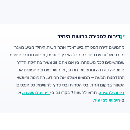
דירות למכירה ברשות היחיד
מחפשים דירה למכירה בישראל? אתר רשות היחיד מציע מאגר
עדכני של נכסים למכירה מכל הארץ — ערים, שכונות וטווחי מחירים
שמתאימים לכל משפחה. בין אם אתם זוג צעיר בתחילת הדרך,
משפחה שגדלה ומחפשת מרחב, או משקיעים שמחפשים את
ההזדמנות הבאה — תמצאו אצלנו את המידע, התמונות והאנשי
הקשר במקום אחד, בלי הסחות ובלי לחץ. לרשימת כל הנכסים:
דירות למכירה
. תרצו להשוות? בקרו גם ב-
דירות להשכרה
או
ב-
חיפוש לפי עיר
.