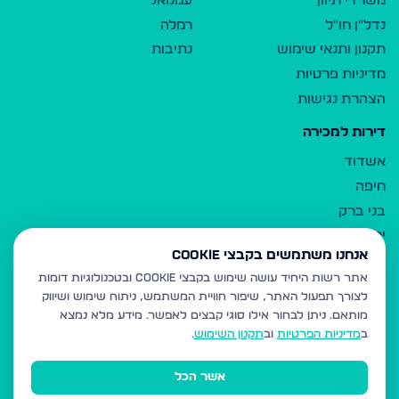
משרדי תיווך
עמנואל
נדל"ן חו"ל
רמלה
תקנון ותנאי שימוש
נתיבות
מדיניות פרטיות
הצהרת נגישות
דירות למכירה
אשדוד
חיפה
בני ברק
ירושלים
אנחנו משתמשים בקבצי Cookie
אלעד
אתר רשות היחיד עושה שימוש בקבצי Cookie ובטכנולוגיות דומות
גבעת זאב
לצורך תפעול האתר, שיפור חוויית המשתמש, ניתוח שימוש ושיווק
בית שמש
מותאם.
ניתן לבחור אילו סוגי קבצים לאפשר. מידע מלא נמצא
רכסים
ב
מדיניות הפרטיות
וב
תקנון השימוש
.
מודיעין עילית
אשר הכל
ביתר עילית