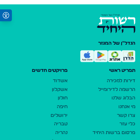
הנדל"ן של המגזר
תפריט ראשי
פרויקטים חדשים
דירות למכירה
אשדוד
הרשמה לדירומייל
אשקלון
הבלוג שלנו
חולון
מי אנחנו
חיפה
צרו קשר
ירושלים
כלי עזר
טבריה
פרסום ברשות היחיד
נהריה