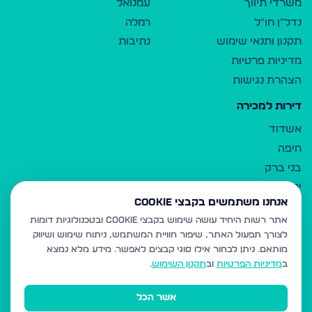
משרדי תיווך
עמנואל
נדל"ן חו"ל
רמלה
תקנון ותנאי שימוש
נתיבות
מדיניות פרטיות
הצהרת נגישות
דירות למכירה
אשדוד
חיפה
בני ברק
ירושלים
אנחנו משתמשים בקבצי Cookie
אלעד
אתר רשות היחיד עושה שימוש בקבצי Cookie ובטכנולוגיות דומות
גבעת זאב
לצורך תפעול האתר, שיפור חוויית המשתמש, ניתוח שימוש ושיווק
בית שמש
מותאם.
ניתן לבחור אילו סוגי קבצים לאפשר. מידע מלא נמצא
רכסים
ב
מדיניות הפרטיות
וב
תקנון השימוש
.
מודיעין עילית
אשר הכל
ביתר עילית