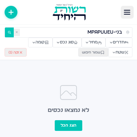
ירות למכירה ולהשכרה — רשות היחיד
✕
חדרים
מחיר
סוג נכס
קומה
שטח
שמור חיפוש
נקה (
1
)
לא נמצאו נכסים
הצג הכל