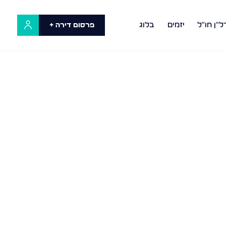
ל"ן חו"ל
יזמים
בלוג
פרסום דירה +