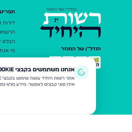
תפריט 
דירות 
הרשמה 
הבלוג ש
הנדל"ן של המגזר
מי אנחנ
צרו קש
כלי עזר
אנחנו משתמשים בקבצי Cookie
פרסום 
אתר רשות היחיד עושה שימוש בקבצי Cookie ובטכנולוגיות דומות לצורך תפעול האתר, שיפור חוויית המשתמש, ניתוח שימוש ושיווק מותאם.
אילו סוגי קבצים לאפשר. מידע מלא נמ
משרדי ת
נדל"ן ח
תקנון ו
מדיניות
הצהרת 