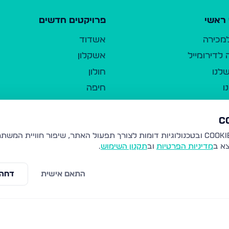
ראשי
פרויקטים חדשים
למכירה
אשדוד
לדירומייל
אשקלון
לנו
חולון
ו
חיפה
ר
ירושלים
טבריה
ברשות היחיד
נהריה
צא ב
מדיניות הפרטיות
וב
תקנון השימוש
.
יווך
עמנואל
ו"ל
רמלה
התאם אישית
דחה 
תנאי שימוש
נתיבות
 פרטיות
נגישות