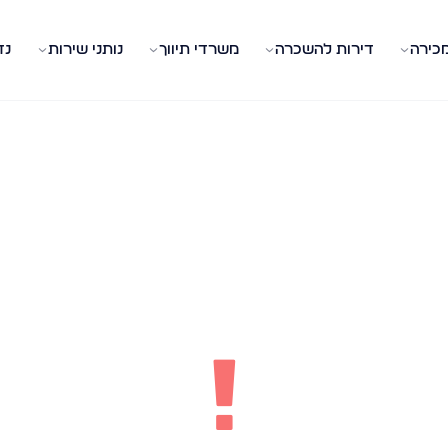
מכירה
דירות להשכרה
משרדי תיווך
נותני שירות
נד
!