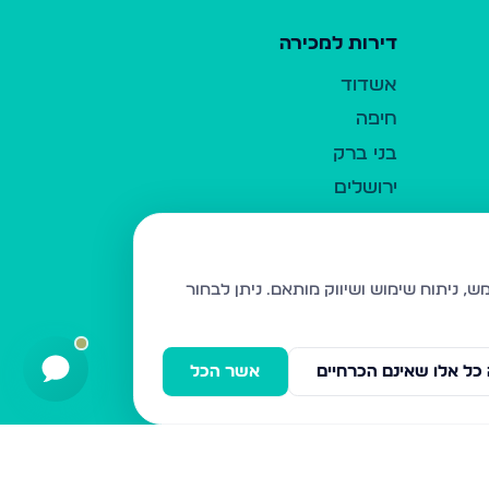
דירות למכירה
אשדוד
חיפה
בני ברק
ירושלים
אלעד
גבעת זאב
בית שמש
ניתן לבחור
רכסים
מודיעין עילית
כל אלו שאינם הכרחיים
אשר הכל
ביתר עילית