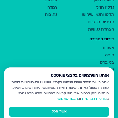
משרדי תיווך
עמנואל
נדל"ן חו"ל
רמלה
תקנון ותנאי שימוש
נתיבות
מדיניות פרטיות
הצהרת נגישות
דירות למכירה
אשדוד
חיפה
בני ברק
ירושלים
אנחנו משתמשים בקבצי Cookie
אלעד
אתר רשות היחיד עושה שימוש בקבצי Cookie ובטכנולוגיות דומות
גבעת זאב
לצורך תפעול האתר, שיפור חוויית המשתמש, ניתוח שימוש ושיווק
בית שמש
מותאם.
ניתן לבחור אילו סוגי קבצים לאפשר. מידע מלא נמצא
רכסים
ב
מדיניות הפרטיות
וב
תקנון השימוש
.
מודיעין עילית
אשר הכל
ביתר עילית