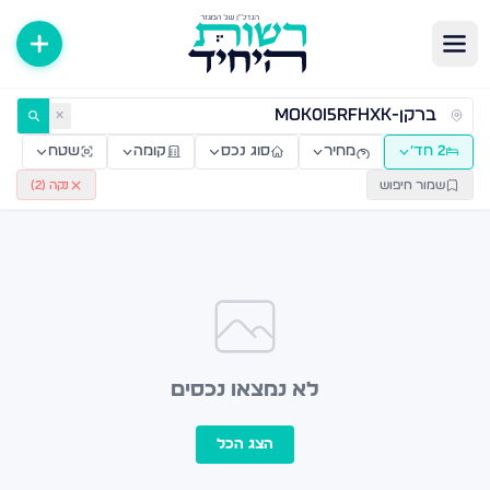
ירות למכירה ולהשכרה — רשות היחיד
✕
2 חד׳
מחיר
סוג נכס
קומה
שטח
שמור חיפוש
נקה (
2
)
לא נמצאו נכסים
הצג הכל