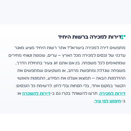
דירות למכירה ברשות היחיד
מחפשים דירה למכירה בישראל? אתר רשות היחיד מציע מאגר
עדכני של נכסים למכירה מכל הארץ — ערים, שכונות וטווחי מחירים
שמתאימים לכל משפחה. בין אם אתם זוג צעיר בתחילת הדרך,
משפחה שגדלה ומחפשת מרחב, או משקיעים שמחפשים את
ההזדמנות הבאה — תמצאו אצלנו את המידע, התמונות והאנשי
הקשר במקום אחד, בלי הסחות ובלי לחץ. לרשימת כל הנכסים:
דירות למכירה
. תרצו להשוות? בקרו גם ב-
דירות להשכרה
או
ב-
חיפוש לפי עיר
.