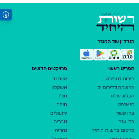
הנדל"ן של המגזר
תפריט ראשי
פרויקטים חדשים
דירות למכירה
אשדוד
הרשמה לדירומייל
אשקלון
הבלוג שלנו
חולון
מי אנחנו
חיפה
צרו קשר
ירושלים
כלי עזר
טבריה
פרסום ברשות היחיד
נהריה