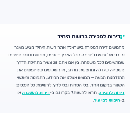
דירות למכירה ברשות היחיד
מחפשים דירה למכירה בישראל? אתר רשות היחיד מציע מאגר
עדכני של נכסים למכירה מכל הארץ — ערים, שכונות וטווחי מחירים
שמתאימים לכל משפחה. בין אם אתם זוג צעיר בתחילת הדרך,
משפחה שגדלה ומחפשת מרחב, או משקיעים שמחפשים את
ההזדמנות הבאה — תמצאו אצלנו את המידע, התמונות והאנשי
הקשר במקום אחד, בלי הסחות ובלי לחץ. לרשימת כל הנכסים:
דירות למכירה
. תרצו להשוות? בקרו גם ב-
דירות להשכרה
או
ב-
חיפוש לפי עיר
.