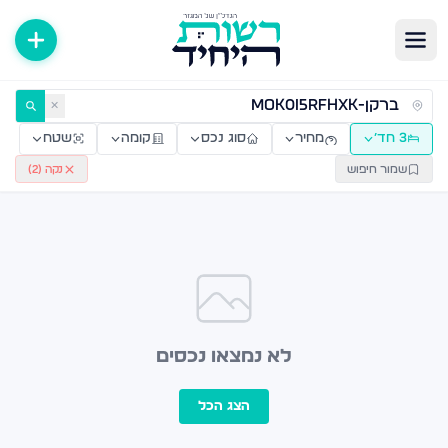
ירות למכירה ולהשכרה — רשות היחיד
✕
3 חד׳
מחיר
סוג נכס
קומה
שטח
שמור חיפוש
נקה (
2
)
לא נמצאו נכסים
הצג הכל