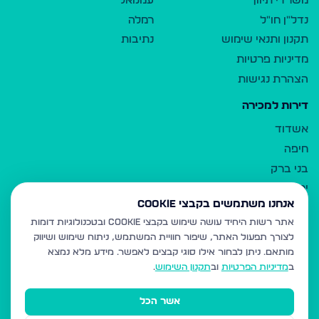
משרדי תיווך
עמנואל
נדל"ן חו"ל
רמלה
תקנון ותנאי שימוש
נתיבות
מדיניות פרטיות
הצהרת נגישות
דירות למכירה
אשדוד
חיפה
בני ברק
ירושלים
אנחנו משתמשים בקבצי Cookie
אלעד
אתר רשות היחיד עושה שימוש בקבצי Cookie ובטכנולוגיות דומות
גבעת זאב
לצורך תפעול האתר, שיפור חוויית המשתמש, ניתוח שימוש ושיווק
בית שמש
מותאם.
ניתן לבחור אילו סוגי קבצים לאפשר. מידע מלא נמצא
רכסים
ב
מדיניות הפרטיות
וב
תקנון השימוש
.
מודיעין עילית
אשר הכל
ביתר עילית