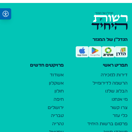
הנדל"ן של המגזר
תפריט ראשי
פרויקטים חדשים
דירות למכירה
אשדוד
הרשמה לדירומייל
אשקלון
הבלוג שלנו
חולון
מי אנחנו
חיפה
צרו קשר
ירושלים
כלי עזר
טבריה
פרסום ברשות היחיד
נהריה